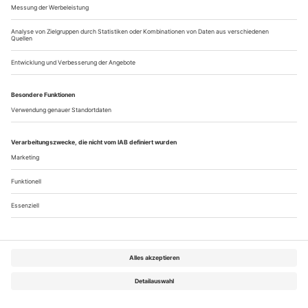
keine Seltenheit. Und was kommt dabei heraus, wenn Tanzmacher die
Oper für sich entdecken? Ein paar aktuelle Beispiele besichtigt
Hartmut Regitz
Zeitreise, Umsturz, Minimal Music, brandende Chöre,
Bilderwelten, Tanz, Gesamtkunstwerk … Nicht wenige
Stichworte finden sich auf dem Programmheft des
Heidelberger Theaters, und einige treffen auf «Echnaton»
auch zu: eine dreiaktige Oper, die vor genau 30 Jahren im
damals noch sogenannten Kleinen Haus der
Württembergischen Staatstheater uraufgeführt wurde. Philip...
Über uns
Kontakt
Kritikerumfrage
Newsletter
Mediadaten
Datenschutz
Impressum
AGB
Vertrag widerrufen
Cookie-Einstellungen
Abo kündigen