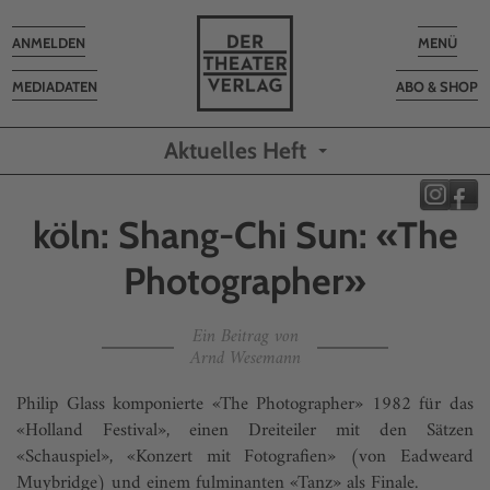
Toggle
Toggle
ANMELDEN
MENÜ
navigation
navigatio
MEDIADATEN
ABO & SHOP
Aktuelles Heft
köln: Shang-Chi Sun: «The
Photographer»
Ein Beitrag von
Arnd Wesemann
Philip Glass komponierte «The Photographer» 1982 für das
«Holland Festival», einen Dreiteiler mit den Sätzen
«Schauspiel», «Konzert mit Fotografien» (von Eadweard
Muybridge) und einem fulminanten «Tanz» als Finale.