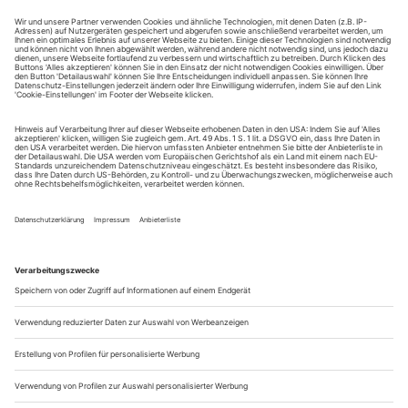
Vogelperspektive. Die Flugroute führt aus dem Ananas-
Gebirge über die Erdbeer-Felsen direkt in den Lauch-
Dschungel. Falls es ein Paradies gibt, muss es wohl so
aussehen wie auf Chris Harings Großbildleinwand –
hingepixelt von einer hoch auflösenden Kamera. Es versteckt
sich im Dickicht der Minzblätter oder auf dem...
düsseldorf: Emanuel Gat: «Plage romantique»
Die Stimmung war nicht gut beim diesjährigen «Montpellier
Danse». Philippe Saurel, der neue Bürgermeister der Stadt,
wolle sich von Jean Paul Montanari trennen, dem Leiter des
Festivals seit mehr als 30 Jahren. Montanari habe, so heißt es,
vor den Wahlen heftig gegen ihn agitiert. Nun liegt die Sache
beim Anwalt. Zudem bestreikten freiberufliche
Bühnenarbeiter,...
klang körper
Choreografen, die ihre Domäne ins Musiktheater ausweiten, sind