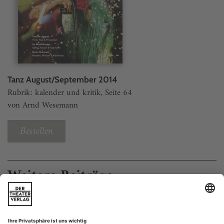
Tanz August/September 2014
Rubrik: kalender und kritik, Seite 64
von Arnd Wesemann
Bestellen
Weitere Beiträge
wien: Chris Haring: «The Perfect Garden – Deep Dish»
Geradezu meta-irdische Ansichten bietet diese