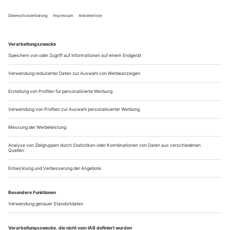
Modeschöpfers Dracula: Dunkles Gestein fließt über
glühendes Licht, ringsum drehen sich Krinolinen aus
Flammen. Der «Dracula» des Karlsruher Staatsballetts ist
großes Kino – ein Gesamtkunstwerk aus Laufstegmode,
hochemotionaler Musik, surrealen Projektionen,
Schleiervorhängen, Licht, Rauch und beeindruckend...
Notiert 6/26
Notiert
Der langjährige Leiter der John Cranko Schule,
Tadeusz
, ist für seine Verdienste um den Tanz und die
Matacz
Ballettausbildung mit dem Professoren-Titel ehrenhalber
ausgezeichnet worden.
Der mit je 8000 Euro dotierte «Förderpreis der Stadt
München» für Theater resp. Tanz geht dieses Jahr an die
Performerin
und die Choreografin
Lucy Wilke
Stephanie
.
Felber