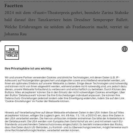
Facetten
2024 mit dem «Faust»-Theaterpreis geehrt, beendete Zarina Stahnke
bald darauf ihre Tanzkarriere beim Dresdner Semperoper Ballett.
Welche Erfahrungen sie seitdem als Freelancerin macht, verriet sie
Johanna Rau
Wir treffen uns im Café des C/O Berlin, Ausstellungshaus für
Fotografie. Schon zur Begrüßung strahlt Zarina Stahnke:
«Das passt super, ich liebe Fotografie!» Und sofort sind wir
mittendrin, erkunden die vielen Facetten der Tänzerin. Seit
Juli 2025 hat sie Gelegenheit, diese aufzufächern. Gemessen
an der Energie, die Stahnke beim Treffen versprüht, scheint
sie in...
Blutsauger
Kenneth Tindall eröffnet mit einer Karlsruher Hochglanzproduktion
einen ganzen Reigen von Vampir-Balletten
Ein Kleid aus Lava krönt die letzte Fashion Week des