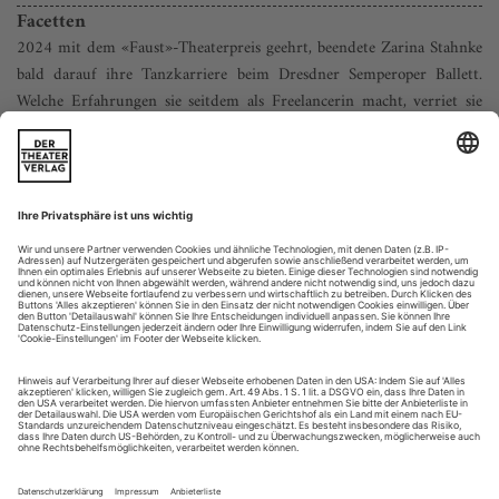
Facetten
2024 mit dem «Faust»-Theaterpreis geehrt, beendete Zarina Stahnke
bald darauf ihre Tanzkarriere beim Dresdner Semperoper Ballett.
Welche Erfahrungen sie seitdem als Freelancerin macht, verriet sie
Johanna Rau
Wir treffen uns im Café des C/O Berlin, Ausstellungshaus für
Fotografie. Schon zur Begrüßung strahlt Zarina Stahnke:
«Das passt super, ich liebe Fotografie!» Und sofort sind wir
mittendrin, erkunden die vielen Facetten der Tänzerin. Seit
Juli 2025 hat sie Gelegenheit, diese aufzufächern. Gemessen
an der Energie, die Stahnke beim Treffen versprüht, scheint
sie in...
Made in NYC
Der Choreograf Houston Thomas inszeniert gerade in Karlsruhe.
Zum Gespräch über Vorbilder, Chancen und Rassismus traf ihn
Angela Reinhardt