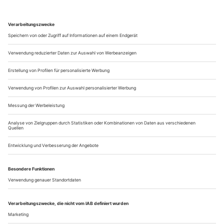
Wer je ein Forsythe-Ballett in der Dresdner Semperoper
gesehen hat, erinnert sich an ihn: Houston Thomas war ein
schneller, geradezu explosiver Tänzer mit raffiniertem
Rhythmusgefühl und federnder Dynamik, er spielte geradezu
auf der Grenze zwischen Virtuosität und cooler Moderne.
Dresden war seine erste Festanstellung, der junge Amerikaner
kam 2013 aus der...
Didy Veldman «Les noces», Ricardo Fernando «Le sacre
du printemps»
Augsburg
Seit sage und schreibe knapp zehn Jahren harrt das
Staatstheater Augsburg schon in Interimsspielstätten aus. Die
Hauptbühne logiert im Martini-Park, einem Mix aus
Neubaugebiet und alter Industriesubstanz, inzwischen
kulturell genutzt. Allein das ist eine bewundernswerte
Leistung, für die man die 18 Tänzer*innen des Ensembles
und ihren Direktor Ricardo Fernando...