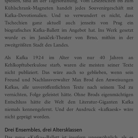
spielten, sind an der Tagesordnung. Vom Lesezeichen bis zum
Kühlschrank-Magneten handelt jedes Souvenirgeschäft mit
Kafka-Devotionalien. Und so verwundert es nicht, dass
Tschechien ganz aktuell auch jenseits von Prag ein
biografisches Kafka-Ballett im Angebot hat. Ins Werk gesetzt
wurde es im Janáček-Theater von Brno, mithin in der
zweitgrößten Stadt des Landes.
Als Kafka 1924 im Alter von nur 40 Jahren an
Kehlkopftuberkulose starb, waren die meisten seiner Texte
nicht publiziert. Das wäre auch so geblieben, wenn sein
Freund und Nachlassverwalter Max Brod den Anweisungen
Kafkas, alle unveröffentlichten Texte nach seinem Tod zu
vernichten, Folge geleistet hätte. Ohne Brods eigenmächtigen
Entschluss hätte die Welt den Literatur-Giganten Kafka
niemals kennengelernt. Und der Ausdruck «kafkaesk» wäre
nicht geprägt worden.
Drei Ensembles, drei Altersklassen
Das neue «Kafka»-Ballett ist insofern ungewöhnlich, als es