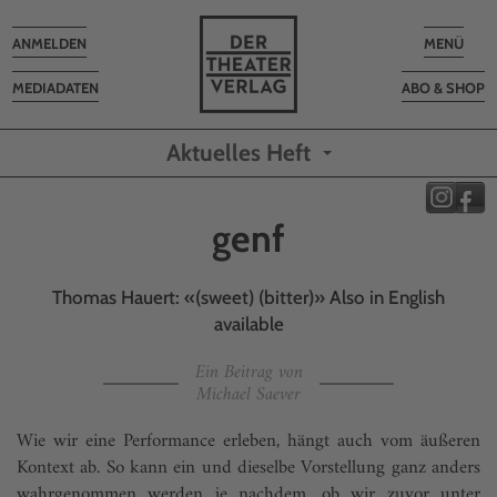
Toggle
Toggle
ANMELDEN
MENÜ
navigation
navigatio
MEDIADATEN
ABO & SHOP
Aktuelles Heft
genf
Thomas Hauert: «(sweet) (bitter)» Also in English
available
Ein Beitrag von
Michael Saever
Wie wir eine Performance erleben, hängt auch vom äußeren
Kontext ab. So kann ein und dieselbe Vorstellung ganz anders
wahrgenommen werden je nachdem, ob wir zuvor unter