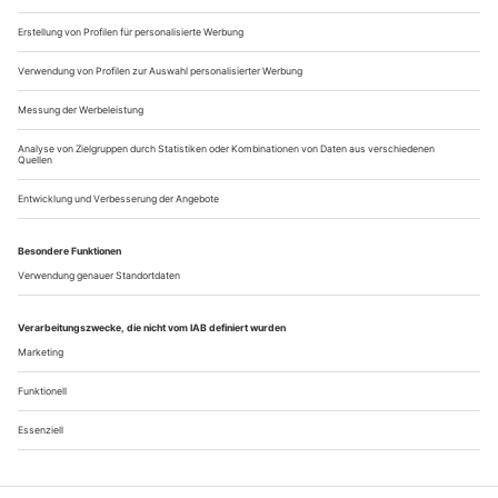
gesehen haben muss: Italien ist ein Land der Kultur, eine
Kulturmarke. Und trägt schwer daran. Seit über zwei
Jahrzehnten ist klar, dass der...
Impressum & Vorschau
Der direkte Weg zu tanz – Vorschau auf kommende Ausgaben
im dezember: william forsythe
ist zurück. Die Stadt Frankfurt ehrt den Choreografen bis
zum 31. Januar mit der Ausstellung «The Fact of Matter» im
Museum für Moderne Kunst. Genau 30 Jahre lang wirkte
Forsythe stilbildend in der Main-Metropole. Zuletzt verließ er
seine Kompanie, die nun als Dresden Frankfurt Dance
Company mit Jacopo Godani eigene Wege geht. Neue...
Über uns
Kontakt
Kritikerumfrage
Newsletter
Mediadaten
Datenschutz
Impressum
AGB
Vertrag widerrufen
Cookie-Einstellungen
Abo kündigen