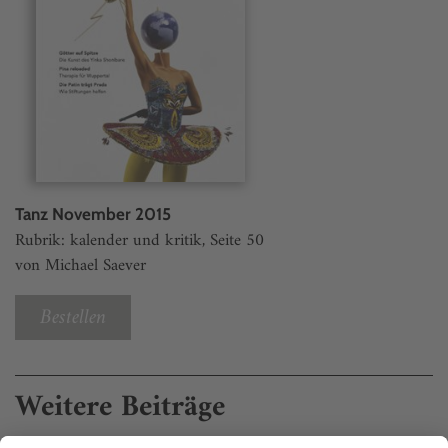
Tanz November 2015
Rubrik: kalender und kritik, Seite 50
von Michael Saever
Bestellen
Weitere Beiträge