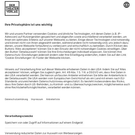
Warm-Up
gestohlene gefühle
­Ein Jüngling liebt ein Mädchen und hat sich diesem noch
nicht vermählt es ist eine alte Geschichte. Er kauft für teures
Geld Ballettkarten, um ihr zu imponieren. Während der
Vorstellung sucht er verzweifelt nach dem Moment der
Gefühlseinigkeit. Er wird ihn schon in irgendeiner Art finden,
denn schließlich hat auch das Mädchen darauf gewartet....
potente paten
Italien steht kaum im Ruf, sonderlich effizient mit Geld umzugehen.
Kunst und Tanz aber haben dort Stifter gefunden, die ihnen das
Dasein ermöglichen. Die Fondazione Prada hob gerade ein Werk von
Virgilio Sieni aus der Taufe
In jedem größeren Ort mindestens eine kunsthistorisch
bedeutsame Kirche, in jeder halbwegs traditionsbewussten
Stadt ein eminentes Museum, und oft genug selbst in der
kleinsten Kapelle am Wegesrand noch ein Fresko, das man