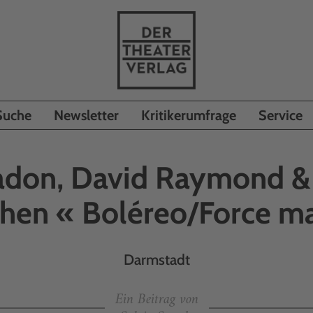
Suche
Newsletter
Kritikerumfrage
Service
adon, David Raymond & 
then « Boléreo/Force m
Darmstadt
Ein Beitrag von