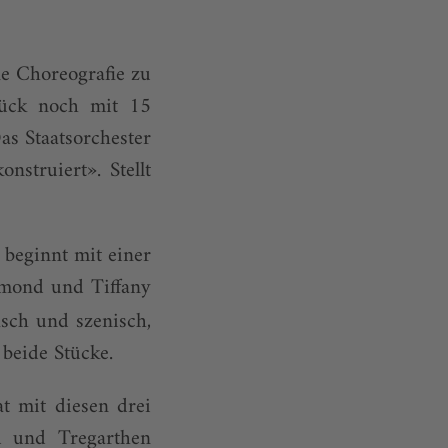
e Choreografie zu
tück noch mit 15
as Staatsorchester
struiert». Stellt
 beginnt mit einer
mond und Tiffany
sch und szenisch,
 beide Stücke.
at mit diesen drei
d und Tregarthen