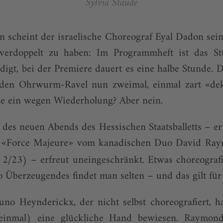
Sylvia Staude
scheint der israelische Choreograf Eyal Dadon sein
 verdoppelt zu haben: Im Programmheft ist das S
gt, bei der Premiere dauert es eine halbe Stunde. D
 den Ohrwurm-Ravel nun zweimal, einmal zart «dekon
le ein wegen Wiederholung? Aber nein.
des neuen Abends des Hessischen Staatsballetts – er
de «Force Majeure» vom kanadischen Duo David Ray
2/23) – erfreut uneingeschränkt. Etwas choreografi
o Überzeugendes findet man selten – und das gilt für
runo Heynderickx, der nicht selbst choreografiert, h
einmal) eine glückliche Hand bewiesen. Raymon