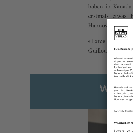
haben in Kanada 
erstmals etwas 
Hannover gewann
«Force Majeure»,
Guillous. Die mit
Weiter