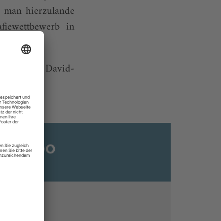
e man hierzulande
fiewettbewerb in
sik Angèle David-
ats-Abo
n
ine lesen