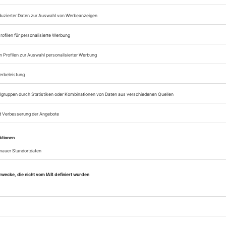
Zugang zum ePaper
Lesegenuss auf allen
Zugang zum Onlinea
Sie können alle Vorteile
sofort nutzen
Digital-Abo testen
eichnis