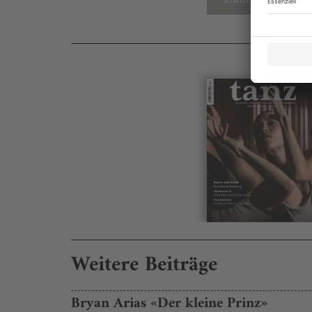
Weitere Beiträge
Bryan Arias «Der kleine Prinz»