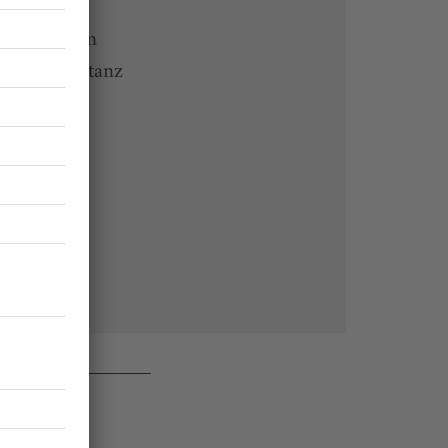
 Endgeräten
rchiv von tanz
 des Abos