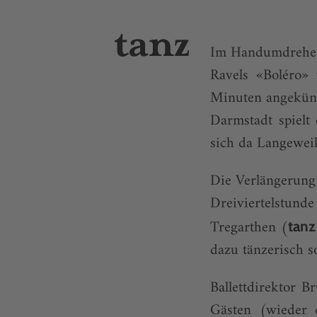
Im Handumdrehen 
Ravels «Boléro»
Minuten angekündi
Darmstadt spielt
sich da Langewei
Die Verlängerung 
Dreiviertelstun
Tregarthen (
tanz
dazu tänzerisch s
Ballettdirektor B
Gästen (wieder 