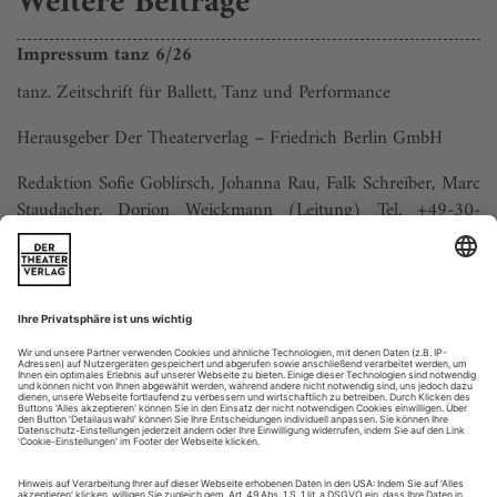
Weitere Beiträge
Impressum tanz 6/26
tanz. Zeitschrift für Ballett, Tanz und Performance
Herausgeber Der Theaterverlag – Friedrich Berlin GmbH
Redaktion Sofie Goblirsch, Johanna Rau, Falk Schreiber, Marc
Staudacher, Dorion Weickmann (Leitung) Tel. +49-30-
254495-20, Fax -12
redaktion@tanz-zeitschrift.de
www.tanz-zeitschrift.de
Bildredaktion Marina Dafova, Sofie Goblirsch
Art direction Marina Dafova
Anz...
Adonai Luna «Marilyn»