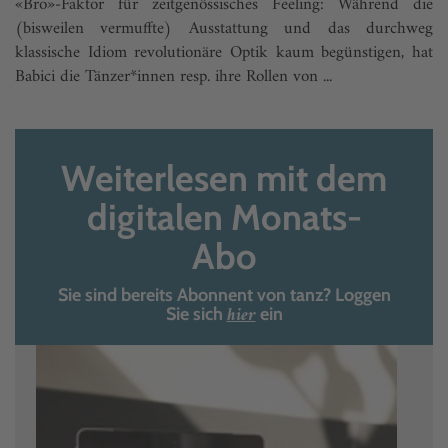
«Bro»-Faktor für zeitgenössisches Feeling: Während die
(bisweilen vermuffte) Ausstattung und das durchweg
klassische Idiom revolutionäre Optik kaum begünstigen, hat
Babici die Tänzer*innen resp. ihre Rollen von ...
Weiterlesen mit dem
digitalen Monats-
Abo
Sie sind bereits Abonnent von tanz? Loggen
hier
Sie sich
ein