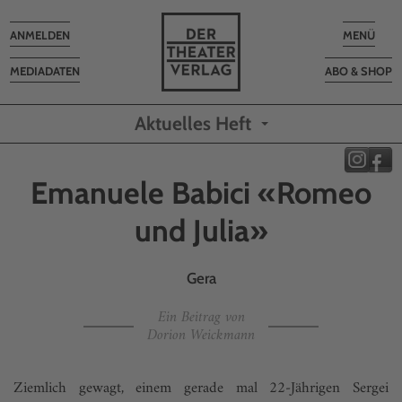
Toggle
Toggle
ANMELDEN
MENÜ
navigation
navigatio
MEDIADATEN
ABO & SHOP
Aktuelles Heft
Emanuele Babici «Romeo
und Julia»
Gera
Ein Beitrag von
Dorion Weickmann
Ziemlich gewagt, einem gerade mal 22-Jährigen Sergei