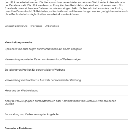
Greifswald, Stralsund
Das könnte gründlich schiefgehen: Tänzer*innen in
Nahaufnahme, im wahrsten Sinn des Wortes. Denn das
Theater Greifswald zählt zu den Häusern, die sich in eine
Großbaustelle verwandelt haben. Also findet der Spielbetrieb
im Kaisersaal der Stadthalle gleich nebenan statt – kein
Orchestergraben, sondern Publikum und Protagonist*innen
auf Tuchfühlung. Was fürs Ballett...
Was bewegt ... Kristina Paulin
Nachgefragt
Ihr Beruf?
Stellvertreterin des Ballettdirektors und Hauschoreografin
beim Badischen Staatsballett Karlsruhe.
Ihr Temperament?
Ich bin eine sehr detailorientierte Denkerin, wenn ich kreiere.
Ich kann mich stundenlang mit sehr komplexen Details