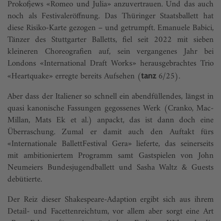
Prokofjews «Romeo und Julia» anzuvertrauen. Und das auch
noch als Festivaleröffnung. Das Thüringer Staatsballett hat
diese Risiko-Karte gezogen – und getrumpft. Emanuele Babici,
Tänzer des Stuttgarter Balletts, fiel seit 2022 mit sieben
kleineren Choreografien auf, sein vergangenes Jahr bei
Londons «International Draft Works» herausgebrachtes Trio
«Heartquake» erregte bereits Aufsehen (
6/25).
tanz
Aber dass der Italiener so schnell ein abendfüllendes, längst in
quasi kanonische Fassungen gegossenes Werk (Cranko, Mac-
Millan, Mats Ek et al.) anpackt, das ist dann doch eine
Überraschung. Zumal er damit auch den Auftakt fürs
«Internationale BallettFestival Gera» lieferte, das seinerseits
mit ambitioniertem Programm samt Gastspielen von John
Neumeiers Bundesjugendballett und Sasha Waltz & Guests
debütierte.
Der Reiz dieser Shakespeare-Adaption ergibt sich aus ihrem
Detail- und Facettenreichtum, vor allem aber sorgt eine Art