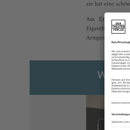
sie hat eine schö
Am Ende ihrer 
Eigentlich war 
Armprothese niema
Weiter