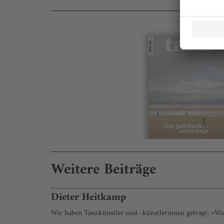
Weitere Beiträge
Dieter Heitkamp
Wir haben Tanzkünstler und -künstlerinnen gefragt: «Wa