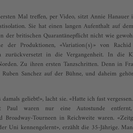
ersten Mal treffen, per Video, sitzt Annie Hanauer 
tisolation. Sie hat einen langen Aufenthalt auf dem
en der britischen Quarantänepflicht nicht wie gewo
e der Produktionen, «Variation(s)» von Rachi
h zurückversetzt in die Vergangenheit. In die K
orden. Zu ihren ersten Tanzschritten. Denn in Fra
se Ruben Sanchez auf der Bühne, und daheim gehör
damals geliebt!», lacht sie. «Hatte ich fast vergesse
int Paul waren nur eine Autostunde entfernt, 
d Broadway-Tourneen in Reichweite waren. «Zeitg
der Uni kennengelernt», erzählt die 35-Jährige. Man