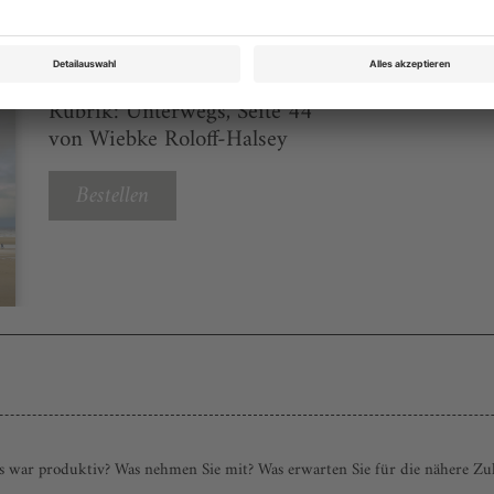
Tanz Jahrbuch 2021
Rubrik: Unterwegs, Seite 44
von Wiebke Roloff-Halsey
Bestellen
s war produktiv? Was nehmen Sie mit? Was erwarten Sie für die nähere Zu