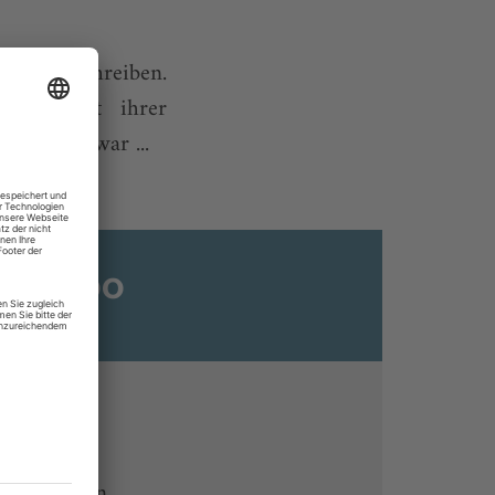
 und Schreiben.
zszene mit ihrer
dem. Und war ...
ats-Abo
n
ine lesen
 Endgeräten