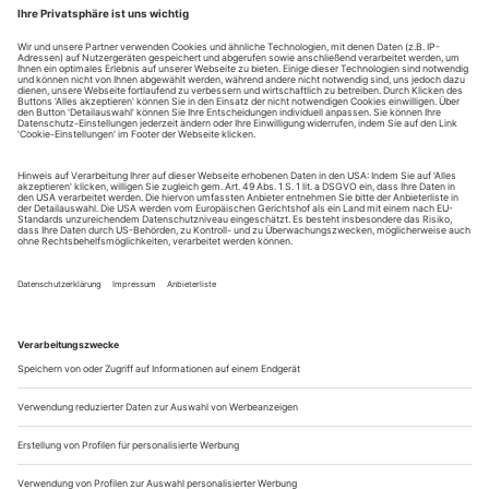
Jörg Mannes: "Molière"
Hannover
Barocker Paukenschlag verkündete den Start von Jörg
Mannes und dem neuen Ballett-Ensemble an der Staatsoper
Hannover. Wer bei «Molière» auf ein aufwändiges historisches
Bilderspektakel hoffte, sah sich aber getäuscht. Der
Komödienkönig tanzt in einem opaken Kunststoff-Ambiente,
in der Lars Peter die Barockbühne mit Drehprismen zitiert.
Auch die Kostüme in...
Mark Morris’ «Mozart Dances»
Wien
Mark Morris has had a banner year. He celebrated his 50th
birthday, his company marked its 25th season with a full
month of performances at BAM, and his new work, “Mozart
Dances,” premiered at Lincoln Center’s Mostly Mozart
Festival. For it, he drew upon his half century of wisdom and