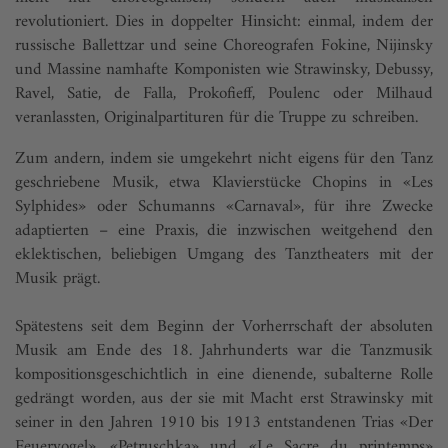
revolutioniert. Dies in doppelter Hinsicht: einmal, indem der
russische Ballettzar und seine Choreografen Fokine, Nijinsky
und Massine namhafte Komponisten wie Strawinsky, Debussy,
Ravel, Satie, de Falla, Prokofieff, Poulenc oder Milhaud
veranlassten, Originalpartituren für die Truppe zu schreiben.
Zum andern, indem sie umgekehrt nicht eigens für den Tanz
geschriebene Musik, etwa Klavierstücke Chopins in «Les
Sylphides» oder Schumanns «Carnaval», für ihre Zwecke
adaptierten – eine Praxis, die inzwischen weitgehend den
eklektischen, beliebigen Umgang des Tanztheaters mit der
Musik prägt.
Spätestens seit dem Beginn der Vorherrschaft der absoluten
Musik am Ende des 18. Jahrhunderts war die Tanzmusik
kompositionsgeschichtlich in eine dienende, subalterne Rolle
gedrängt worden, aus der sie mit Macht erst Strawinsky mit
seiner in den Jahren 1910 bis 1913 entstandenen Trias «Der
Feuervogel», «Petruschka» und «Le Sacre du printemps»