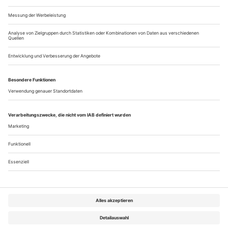
imagination as well as the opportunity of being accompanied
by Emanuel Ax on...
Heilige Tanzstätten
Ja, es gibt eine Wiederkehr des Schönen. Des Glaubens. Des
Religiösen. Die etab­lierten Kirchen schlagen Alarm.
Jugendliche gründen ihre eigenen Gemeinden, in denen sie
mit Musik und Tanz die Liebe finden wollen, die ihnen die
Gesellschaft versagt. Pop-Ikonen wie Cat Stevens verkünden
einen Islam, der mit dem Islam der Medien nichts zu tun
haben soll. Vor dreißig...
Über uns
Kontakt
Kritikerumfrage
Newsletter
Mediadaten
Datenschutz
Impressum
AGB
Vertrag widerrufen
Cookie-Einstellungen
Abo kündigen