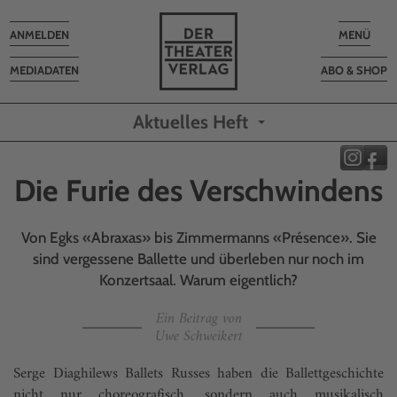
Toggle
Toggle
ANMELDEN
MENÜ
navigation
navigatio
MEDIADATEN
ABO & SHOP
Aktuelles Heft
Die Furie des Verschwindens
Von Egks «Abraxas» bis Zimmermanns «Présence». Sie
sind vergessene Ballette und überleben nur noch im
Konzertsaal. Warum eigentlich?
Ein Beitrag von
Uwe Schweikert
Serge Diaghilews Ballets Russes haben die Ballettgeschichte
nicht nur choreografisch, sondern auch musikalisch