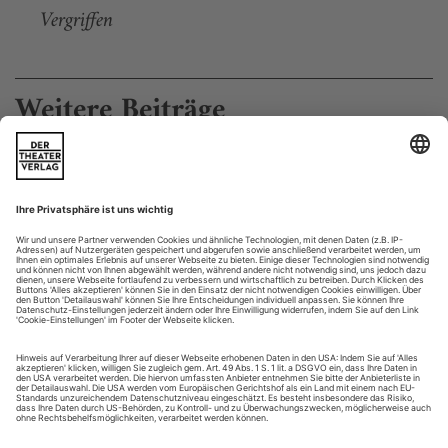
Vergriffen
Weitere Beiträge
Versteinert?
Eurythmie. Die Retter: Benedikt Zweifel und Carina Schmid
Bevor der «graue Bote» im Dreiminutenstück von Thornton
Wilder den anwesenden Herrn Mozart um eine
entsprechende Gefälligkeit bitten kann, erklingt in der
Stuttgarter Waldorfschule auf der Uhlandshöhe dessen
«Maurische Trauermusik». Das kann kein Zufall sein. Der
ganze Abend ist ein einziges Gedenken. Wenn die Erinnerung
auch ihre heiteren, hellen Seiten hat, sind...
Meg Stuart mit «It’s not Funny!»
Berlin