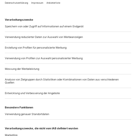
Schon klar, ihren Weg von den Anfängen im Freien über die
Residence an Marthalers Zürcher Schauspielhaus und die
Partnerschaft mit der zumindest noch in revolutionärer
Restwärme vor sich hinglimmenden Volksbühne bis zu den
Salzburger Festspielen will sie nicht als Aufstieg ins
Establishment verstanden wissen. Eher vielleicht als
Husarenritt an die Front. Hier im...
Kazuo Ohno
One of the most celebrated and inspiring dancers of 20th century
turns one hundred this month.
Kazuo Ohno, the Japanese butoh artist, celebrates his 100th
birthday on October 27th. Both as a citizen and an artist,
Ohno has been a contemporary of the major events which
marked Japan’s recent history: the Kanto Earthquake, the
Pacific War, atomic bombs being dropped on Hiroshima and
Nagasaki, an American occupation, the boom and bust