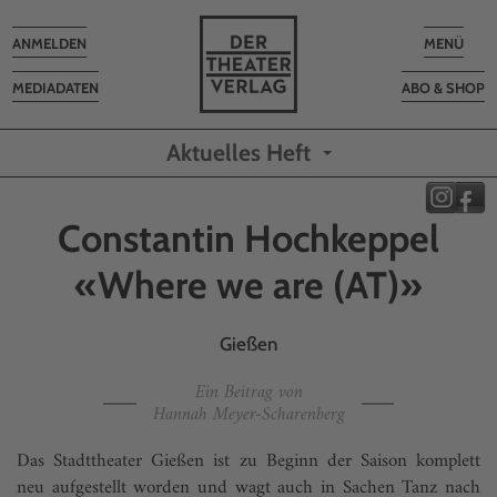
Toggle
Toggle
ANMELDEN
MENÜ
navigation
navigatio
MEDIADATEN
ABO & SHOP
Aktuelles Heft
Constantin Hochkeppel
«Where we are (AT)»
Gießen
Ein Beitrag von
Hannah Meyer-Scharenberg
Das Stadttheater Gießen ist zu Beginn der Saison komplett
neu aufgestellt worden und wagt auch in Sachen Tanz nach