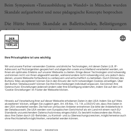
Beim Symposium «Tanzausbildung im Wandel» in München wurden
Skandale aufgearbeitet und neue pädagogische Konzepte besprochen
Die Hütte brennt: Skandale an Ballettschulen, Belästigungen
durch Leitungspersonal in den Kompanien, Geringschätzung
von Tänzern, Mobbing, Bodyshaming, MeToo, Blackfacing –
das Ballett gibt derzeit in der Öffentlichkeit ein Bild des
Schreckens ab. Die Schlagworte fliegen den Tanzschaffenden
nur so um die Ohren, kulminierend in der Frage, ob man das
alles überhaupt...
Tanzschulen 2/23
Deutschland
Bad Soden
Ballettschule Ulrike Niederreiter
Dipl. Ballettpädag. Ballett/Jazz/Modern/Charakter/tänzerische
Früherziehung. Ausbildung bis zur Akademiereife.
Ballettmärchen