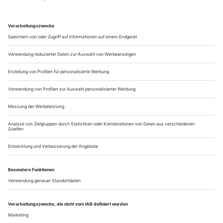
An der Trinkhalle 2B, D-65812 Bad Soden/Ts., Tel. +49-
6196-22849
www.ballett-badsoden.de
Bamberg
Tanzwerkstatt
Stätte für Zeitgenössischen Tanz. Nürnberger Straße 108 k,
D-96050...
Ausstellungen 2/23
EINLADUNG ZUM TANZ
1957 wurde das Tanzarchiv Leipzig als einzige derartige
Einrichtung der DDR von Kurt Petermann gegründet,
ursprünglich mit dem Ziel, die Volkstanzpraxis zu erforschen
und zu dokumentieren. 1975 wurde die renommierte
Institution, die auch zahlreiche Videodokumente aufbewahrt,
zur Außenstelle der Berliner Akademie der Künste – der
Standort blieb in...