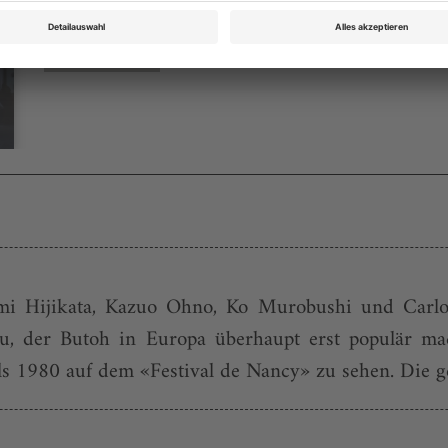
Bestellen
umi Hijikata, Kazuo Ohno, Ko Murobushi und Carlo
, der Butoh in Europa überhaupt erst populär ma
ls 1980 auf dem «Festival de Nancy» zu sehen. Die ge