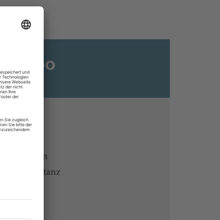
ats-Abo
n
ine lesen
 Endgeräten
rchiv von tanz
 des Abos