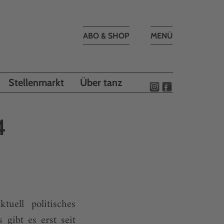
Toggle
ABO & SHOP
MENÜ
navigation
Stellenmarkt
Über tanz
4
uell politisches
s gibt es erst seit