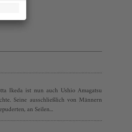
tta Ikeda ist nun auch Ushio Amagatsu
chte. Seine ausschließlich von Männern
puderten, an Seilen...