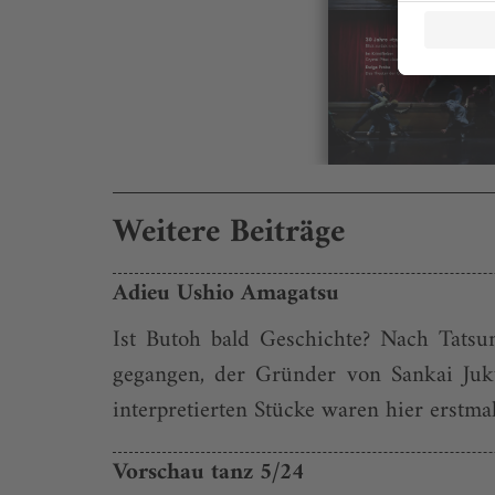
Weitere Beiträge
Adieu Ushio Amagatsu
Ist Butoh bald Geschichte? Nach Tats
gegangen, der Gründer von Sankai Juku
interpretierten Stücke waren hier erstma
Vorschau tanz 5/24