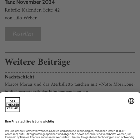
Tanz November 2024
Rubrik: Kalender, Seite 42
von Lilo Weber
Bestellen
Weitere Beiträge
Nachtschicht
Marcos Morau und das Aterballetto tauchen mit «Notte Morricone»
in die Traumfabrik des Filmkomponisten ein
Innovativ, stets für Überraschungen gut und gewohnt
unverwechselbar: Marcos Morau landet einen Treffer nach
dem anderen — zuletzt mit seinem jüngsten Werk «Notte
Morricone», einer Auftragsarbeit für das Centro Coreografico
Nazionale/Aterballetto, die Anfang August in der Arena