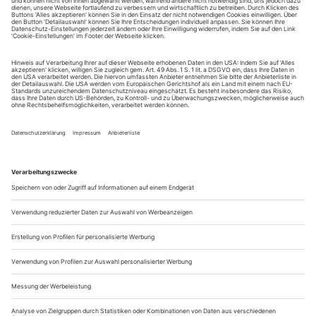
Sferisterio von Macerata unter freiem Himmel über die Bühne
ging. In Moraus vielschichtigem, von genialen Ideen...
Tanzspielpläne 11/24
«Frida», Tanztheater von Ricardo
Augsburg Staatstheater
Fernando über die mexikanische Malerin Frida Kahlo.
martini-Park, 8., 10., 23. Nov.;
www.staatstheater-
augsburg.de
Berlin
«Eventually Causing the Shake»,
Ballhaus Naunynstraße
Soloperformance von Lois Alexander. 13.–16. Nov «Cyclops»,
intermediale Performance des Tänzers und Fotokünstlers Zé
de Paiva. 20.–23. Nov.;
www.ballhausnauny...
Abgetaucht
In «Deepstaria» durchleuchtet Wayne McGregor die Tiefen von
Meeresgrund, Weltall und Vantablack. Thomas Hahn besichtigt das
Ergebnis