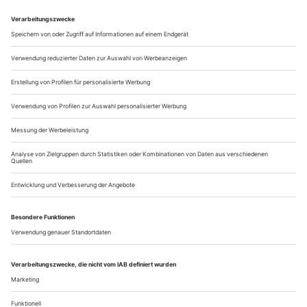
Sofie Goblirsch, Falk Schreiber, Marc Staudacher, Dorion
Weickmann (Leitung)
Nestorstraße 8-9, 10709 Berlin Tel. +49-30-254495-20, Fax
-12 redaktion@tanz-zeitschrift.de www.tanz-zeitschrift.de
Bildredaktion
Marina Dafova, Sofie Goblirsch
Art direction...
Tanz im Netz
Alt und jung
David Orlowsky, man kennt Sie als Konzert-Klarinettisten. Ein
halbes Leben lang sind Sie mit Ihrem Trio durch die Lande getourt
und haben sich für die Klezmer-Musik stark gemacht. Ihr jüngstes
Album, eingespielt mit dem Lautenisten David Bergmüller, nennt
sich «Alter Ego». Begleitend finden sich dazu auf You-Tube drei
Tanz-Videos. Ihre erste Begegnung mit dem Tanz?
...