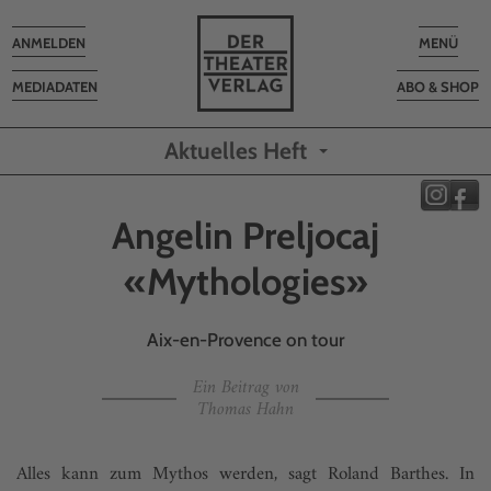
Toggle
Toggle
ANMELDEN
MENÜ
navigation
navigatio
MEDIADATEN
ABO & SHOP
Aktuelles Heft
Angelin Preljocaj
«Mythologies»
Aix-en-Provence on tour
Ein Beitrag von
Thomas Hahn
Alles kann zum Mythos werden, sagt Roland Barthes. In