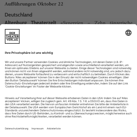
Aufführungen Oktober 22
Deutschland
«Synergien – Zehn tänzerische
Altenburg Theaterzelt
Reflexionen». 3., 16. Okt., 6. Jan.
www.theater-altenburg-gera.de
«Moving», Kammerballettabend von Peter
Augsburg Theater
Chu. brechtbühne im Gaswerk, 1., 9. Okt. Premiere «Godani
– Goecke – Fernando»: «Metamorphers» von Jacopo Godani
zu Musik von Béla Bartók, «Le Spectre de la Rose» von
1911,...
Impressum 10/22
tanz. Zeitschrift für Ballett, Tanz und Performance
Herausgeber Der Theaterverlag – Friedrich Berlin
Redaktion