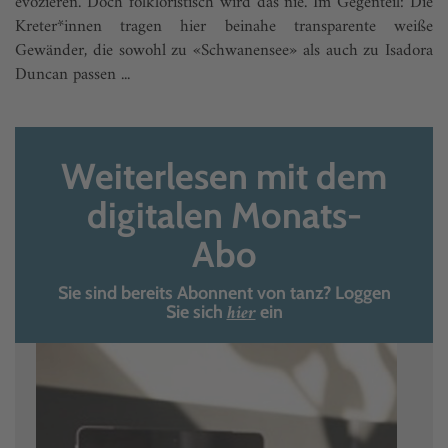
evozieren. Doch folkloristisch wird das nie. Im Gegenteil: Die
Kreter*innen tragen hier beinahe transparente weiße
Gewänder, die sowohl zu «Schwanensee» als auch zu Isadora
Duncan passen ...
Weiterlesen mit dem
digitalen Monats-
Abo
Sie sind bereits Abonnent von tanz? Loggen
hier
Sie sich
ein