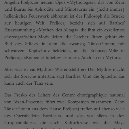
Angelin Preljocajs neuem Opus «Mythologies», das von Zeus
und Ikarus bis Aphrodite und Minotaurus ein (nicht immer)
hellenisches Feuerwerk abbrennt, ist der Philosoph die Brücke
zur heutigen Welt. Preljocaj bezieht sich auf Barthes’
Essaysammlung «Mythen des Alltags», die ihm ein exzellentes
choreografisches Motiv liefert: die Catcher. Ihnen gehört ein
Bild des Stücks, in dem die zwanzig Tänzer*innen, mit
schwarzem Kopfschutz bekleidet, an die Robocop-Miliz in
Preljocajs «Roméo et Juliette» erinnern. Auch so ein Mythos.
Aber was ist ein Mythos? Wie entsteht er? Der Mythos macht
sich die Sprache untertan, sagt Barthes. Und die Sprache, das
kann auch der Tanz sein.
Das Fresko des Leiters des Centre chorégraphique national
von Aixen-Provence führt zwei Kompanien zusammen: Zehn
Tänzer*innen aus dem Hause Preljocaj treffen auf ebenso viele
des Opernballetts Bordeaux, und das vor allem in den
Gruppenbildern, die auch Kulturkreise wie die Maya