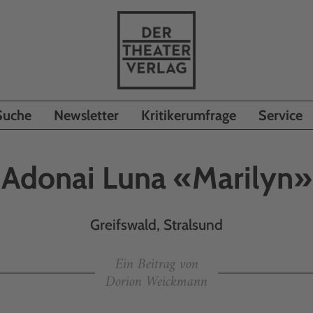
Suche
Newsletter
Kritikerumfrage
Service
Adonai Luna «Marilyn»
Greifswald, Stralsund
Ein Beitrag von
Dorion Weickmann