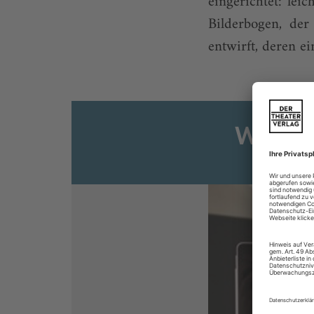
eingerichtet: leic
Bilderbogen, de
entwirft, deren ein
Weiter