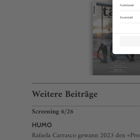
Weitere Beiträge
Screening 6/26
HUMO
Rafaela Carrasco gewann 2023 den «Premi