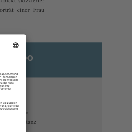
schickt skizzierter
rträt einer Frau
ats-Abo
n
ine lesen
 Endgeräten
rchiv von tanz