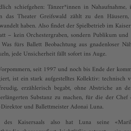
dlich schiefgehen: Tänzer*innen in Nahaufnahme, 
n das Theater Greifswald zählt zu den Häusern, 
wandelt haben. Also findet der Spielbetrieb im Kaisers
tatt – kein Orchestergraben, sondern Publikum und 
 Was fürs Ballett Beobachtung aus gnadenloser Näh
eln, jede Unsicherheit fällt sofort ins Auge.
 Vorpommern, seit 1997 und noch bis Ende der kom
ert, ist ein stark aufgestelltes Kollektiv: technisch v
freudig, erzählerisch begabt, ohne Abstriche an der
verlängerten Substanz zu machen, für die der Chef e
-Direktor und Ballettmeister Adonai Luna.
 des Kaisersaals also hat Luna seine «Marily