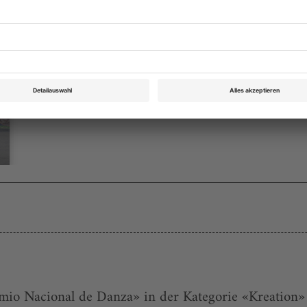
Tanz Juni 2026
Rubrik: Kalender, Seite 47
von Dorion Weickmann
Bestellen
o Nacional de Danza» in der Kategorie «Kreation» u