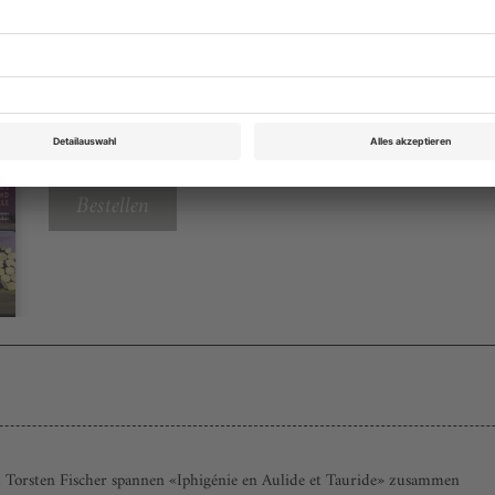
Opernwelt Dezember 2014
Rubrik: Magazin, Seite 77
von Heinz W. Koch
Bestellen
Torsten Fischer spannen «Iphigénie en Aulide et Tauride» zusammen