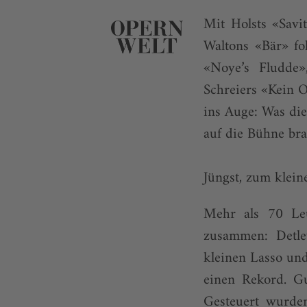
Mit Holsts «Savit
Waltons «Bär» fo
«Noye’s Fludde»
Schreiers «Kein O
ins Auge: Was di
auf die Bühne bra
Jüngst, zum kleine
Mehr als 70 Leu
zusammen: Detle
kleinen Lasso un
einen Rekord. Gu
Gesteuert wurden