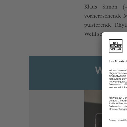
Klaus Simon (
vorherrschende M
pulsierende Rhyt
Weill’scher ...
Weiter
Sie