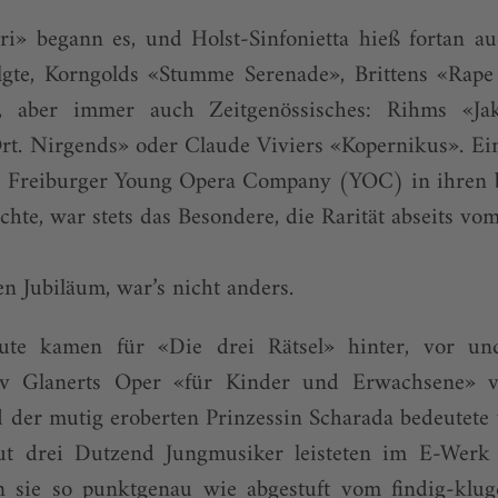
ri» begann es, und Holst-Sinfonietta hieß fortan a
lgte, Korngolds «Stumme Serenade», Brittens «Rape
, aber immer auch Zeitgenössisches: Rihms «J
rt. Nirgends» oder Claude Viviers «Kopernikus». Ein
e Freiburger Young Opera Company (YOC) in ihren b
chte, war stets das Besondere, die Rarität abseits v
n Jubiläum, war’s nicht ­anders.
te kamen für «Die drei Rätsel» hinter, vor u
v Glanerts Oper «für Kinder und Erwachsene» v
d der mutig eroberten Prinzessin Scharada bedeutet
t drei Dutzend Jungmusiker leisteten im E-Werk e
 sie so punktgenau wie abgestuft vom findig-klu