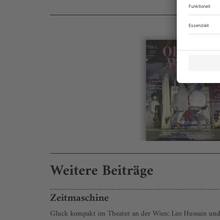
Weitere Beiträge
Zeitmaschine
Gluck kompakt im Theater an der Wien: Leo Hussain und 