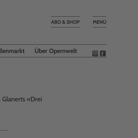
Toggle
ABO & SHOP
MENÜ
navigation
llenmarkt
Über Opernwelt
 Glanerts «Drei