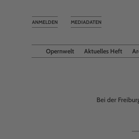
Toggle
ANMELDEN
MEDIADATEN
navigation
Opernwelt
Aktuelles Heft
Ar
Bei der Freibu