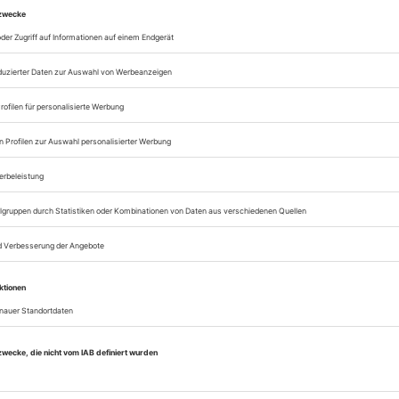
Lesegenuss auf allen
Zugang zum Onlinea
Opernwelt
Sie können alle Vorteile
sofort nutzen
Digital-Abo testen
eichnis