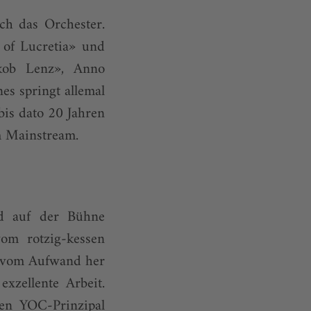
uch das Orchester.
 of Lucretia» und
akob Lenz», Anno
es springt allemal
is dato 20 Jahren
om Mainstream.
nd auf der Bühne
om rotzig-kessen
e vom Aufwand her
xzellente Arbeit.
gen YOC-Prinzipal