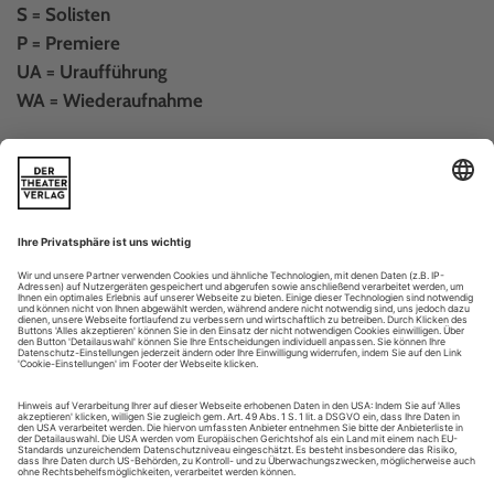
S = Solisten
P = Premiere
UA = Uraufführung
WA = Wiederaufnahme
Deutschland
Aachen
Theater Aachen
Tel. 0241/478 42 44
theaterkasse@mail.aachen.de
www.theateraachen.de
– Mozart, Don Giovanni: 11. (P), 17.; 4., 9., 16., 18., 29. 3.
ML: Thorau, I: Rechi, B: Insignares, K: Paloma, C: Pierini, S:...
Zum Mitsingen schööön
Ein Hit, nicht nur für die Generation 60+: Emmerich Kálmáns
«Csárdásfürstin» – eine Rundreise nach Münster, Rostock, Trier und
Würzburg