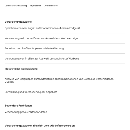
Wer über kompendiöse Operettenkenntnisse verfügt, etwa der
emeritierte Germanist Volker Klotz, könnte ein «Repertoire»
von Hunderten spielbarer Werke dieses Genres
zusammenstellen. In der gegenwärtigen Theaterpraxis
figurieren jedoch nur noch eine Handvoll «klassischer»
Operetten; und sie müssen sich den ohnedies kaum üppigen
Anteil unterhaltsamen Musiktheaters in...
Jenseits von Reger und Strauss
August Friedrich Klughardt, Hans Koessler, Anton Beer-Walbrunn:
Kleinmeister des deutschen Liedes
Wer glaubte, auf dem Gebiet des deutschen Kunstlieds schon
alles zu kennen, wird von zwei Publikationen der Firma Bayer
Records eines Besseren belehrt. Der ungarische Oboist Lajos
Lencsés und die deutsche Sopranistin Angelika Huber sind
beim musikalischen Perlentauchen bei drei Komponisten des
ausgehenden 19. Jahrhunderts fündig geworden, deren