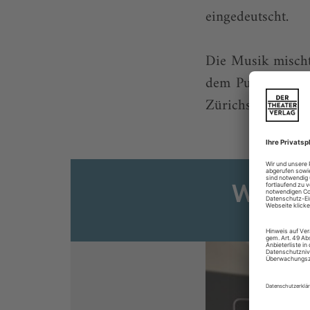
eingedeutscht.
Die Musik mischt 
dem ­Publikum 1
Zürichs hauseigene
Weiter
Sie