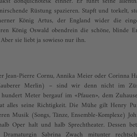
kst donquichotesk einher. Er führt seine allenth
irschende Rüstung spazieren. Stapft und torkelt, st
herner König Artus, der England wider die einge
eren König Oswald obendrein die schöne, blinde 
Aber sie liebt ja sowieso nur ihn.
r Jean-Pierre Cornu, Annika Meier oder Corinna Ha
r Zauberer Merlin) – sind wir denn nicht im Zü
 hundert Meter bergauf im «Pfauen», dem Zuhause
at alles seine Richtigkeit. Die Mühe gilt Henry Pu
eren Musik (Songs, Tänze, Ensemble-Komplexe) Jo
halb Oper halt und halb Sprechtheater. Dessen betr
Dramaturgin Sabrina Zwach mitunter rechtscha