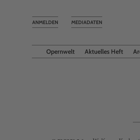
Toggle
ANMELDEN
MEDIADATEN
navigation
Opernwelt
Aktuelles Heft
Ar