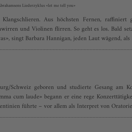
rahamsens Liederzyklus «let me tell you»
e Klangschlieren. Aus höchsten Fernen, raffinier
wirren und Violinen flirren. So geht es los. Bald set
s», singt Barbara Hannigan, jeden Laut wägend, als su
rg/Schweiz geboren und studierte Gesang am Kon
ma cum laude» begann er eine rege Konzerttätigkeit
tinien führte – vor allem als Interpret von Oratorie