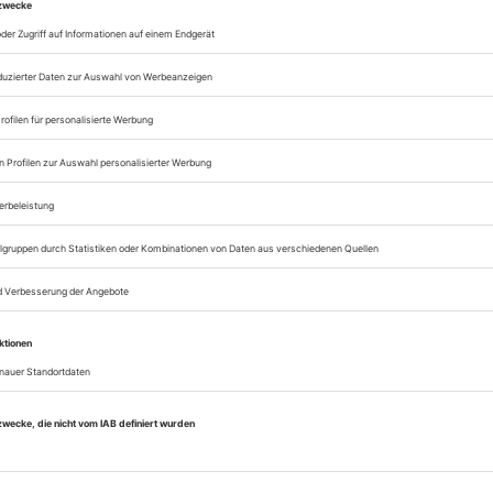
zum ePaper
Lesegenuss auf allen
Zugang zum Onlinea
Opernwelt
Sie können alle Vorteile
sofort nutzen
Digital-Abo testen
eichnis