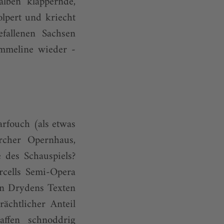
alben klappernde,
olpert und kriecht
fallenen Sachsen
Emmeline wieder ­
rfouch (als etwas
rcher Opernhaus,
 des Schauspiels?
rcells Semi-Opera
hn Drydens Texten
ächtlicher Anteil
ffen schnoddrig