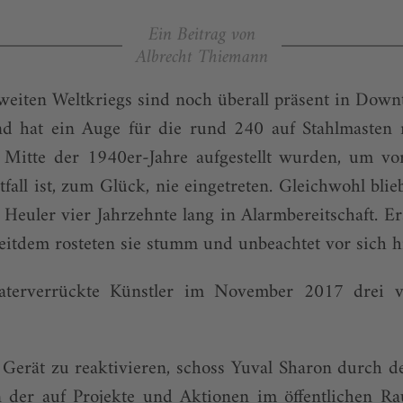
Ein Beitrag von
Albrecht Thiemann
weiten Weltkriegs sind noch überall präsent in Down
 hat ein Auge für die rund 240 auf Stahlmasten 
e Mitte der 1940er-Jahre aufgestellt wurden, um vor
fall ist, zum Glück, nie eingetreten. Gleichwohl blie
euler vier Jahrzehnte lang in Alarmbereitschaft. E
 Seitdem rosteten sie stumm und unbeachtet vor sich h
eaterverrückte Künstler im November 2017 drei 
e Gerät zu reaktivieren, schoss Yuval Sharon durch de
 der auf Projekte und Aktionen im öffentlichen Rau