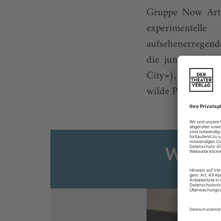
Gruppe Now Art 
experimentell
aufsehenerregende
die junge Off-Co
City»), die das L
wilde Phantasmago
Weiter
Sie