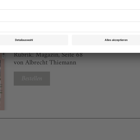
eichnis
Opernwelt Februar 2018
Rubrik: Magazin, Seite 68
von Albrecht Thiemann
Bestellen