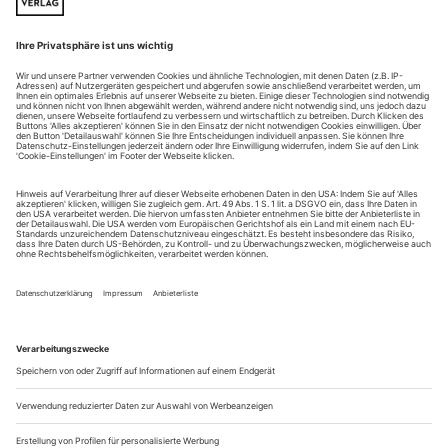
Homogen
Erl | Tiroler Festspiele | Wagner: Tannhäuser
Auch die Tiroler Festspiele in Erl haben in diesem Jahr mit
«Tannhäuser» eröffnet – selbstbewusster Fingerzeig Richtung
Bayreuth? Vielleicht nur Koinzidenz ohne Hintergedanken,
trotzdem eine verblüffende Parallele. Natürlich hinkt der
Vergleich, in vielerlei Hinsicht. Zum einen ist das
Passionsspielhaus in Erl schon von der Klangarchitektur ein
kompletter...
Revolutionstheater
Karlsruhe | Rihm: Eine Straße, Lucile von Einem: Dantons Tod
Gottfried von Einems 1947 bei den Salzburger Festspielen
uraufgeführte Oper «Dantons Tod» war einer der großen
Musiktheatererfolge der unmittelbaren Nachkriegszeit. Dabei
war es weniger die politische Stoßrichtung von Büchners
Revolutionsdrama über die Jakobinerdiktatur als die erhoffte