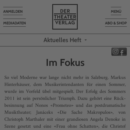
Toggle
Toggle
ANMELDEN
MENÜ
navigation
navigatio
MEDIADATEN
ABO & SHOP
Aktuelles Heft
Im Fokus
So viel Moderne war lange nicht mehr in Salzburg. Markus
Hinterhäuser, dem Musikerintendanten für einen Sommer,
wurde im Vorfeld übel mitgespielt. Der Erfolg des Sommers
2011 ist sein persön­licher Triumph. Dazu gehört eine Rück­
besinnung auf Nonos «Prometeo» und das postdrama­tische
Musiktheater; Janáceks «Die Sache Makropulos», von
Christoph Marthaler mit einer grandiosen Angela Denoke in
Szene gesetzt und eine «Frau ohne Schatten», die Christof