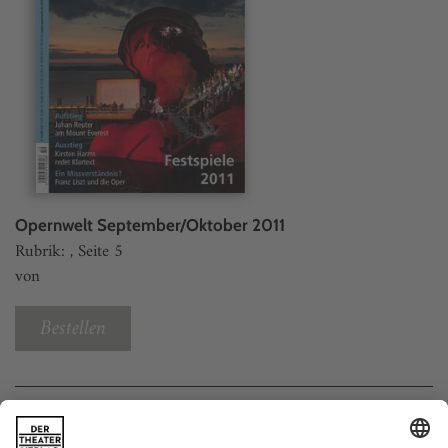
Opernwelt September/Oktober 2011
Rubrik: , Seite 5
von
Bestellen
Weitere Beiträge