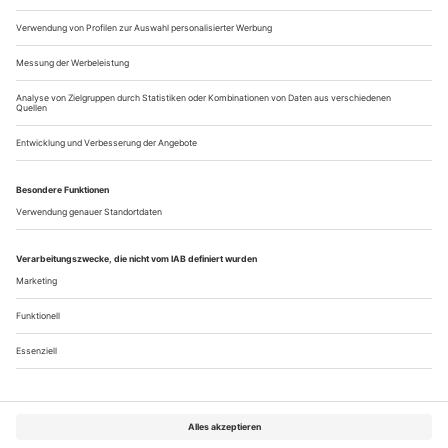
Bühnenwirksamkeit, die Einem und seinen Librettisten Boris
Blacher zu dem Sujet...
Flirts mit dem Musiktheater
Vier aktuelle Produktionen der Metropolitan Opera auf DVD
Seit Peter Gelb vor fünf Jahren die Leitung der Metropolitan
Opera übernommen hat, ist dort auf szenischem Gebiet eine
vorsichtige Annäherung an die Standards des europäischen
Musiktheaters zu konstatieren. «Vorsichtig» bedeutet: Die
Inszenierungen begnügen sich nicht damit, den auftretenden
Sänger-Stars einen dekorativen Rahmen zu bieten, wagen die
Stücke...
Über uns
Kontakt
Kritikerumfrage
Newsletter
Mediadaten
Datenschutz
Impressum
AGB
Vertrag widerrufen
Cookie-Einstellungen
Abo kündigen