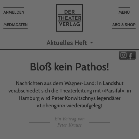
Toggle
Toggle
ANMELDEN
MENÜ
navigation
navigatio
MEDIADATEN
ABO & SHOP
Aktuelles Heft
Bloß kein Pathos!
Nachrichten aus dem Wagner-Land: In Landshut
verabschiedet sich die Theaterleitung mit «Parsifal», in
Hamburg wird Peter Konwitschnys legendärer
«Lohengrin» wiederaufgelegt
Ein Beitrag von
Peter Krause