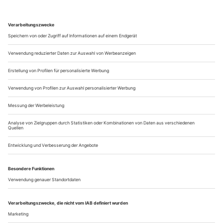
«Esultate!», obwohl von George Oniani mit metallischer Härte
und Kraft herausgeschleudert, hat nichts Triumphales, allein
schon wegen des szenischen Arrangements in der Bonner
Neuproduktion von Leo Muscato: Das Volk blickt nach vorn,
er kommt von hinten. Bemitleidenswert ist er in der
Liebesnacht mit Desdemona....
Prager Frühling
Sláva Daubnerová begegnet Wagners «Rheingold» am Nationaltheater
mit kluger, süffisanter Ironie, Hermann Bäumer sorgt an der
Staatsoper bei «Nabucco» für neue musikalische Intensitäten
Alle reden immer vom Anfang, von jener mythisch
überladenen Ursuppe, aus der heraus die Musik zu
«Rheingold» erwächst, in erst zarten, dann imposant sich zu
überirdischer Schönheit auftürmenden Es-Dur-Wellen
emporsteigt. Dabei ist das Ende dieses Musikdramas, mit dem
die ganze Götterdämmerung einsetzt (obwohl die Tetralogie ja
erkennbar von uns Menschen handelt)...