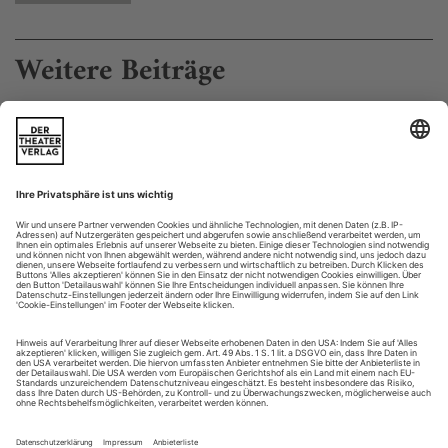
Weitere Beiträge
Die Erotik des Palmwedels
Händel: Giulio Cesare in Egitto am Opernhaus Zürich
Das Kino hat die Oper beerbt. So zumindest sieht es der
Regisseur Davide Livermore, der aus musikgestützten
Bühnenwerken gern opulente Bühnen-Filme im
Breitwandformat macht. Folgerichtig verwandelt sich Händels
«Giulio Cesare» in einen Thriller à la «Tod auf dem Nil».
Tolomeo ist monarchischer Eigner eines gleichnamigen
Luxusdampfers aus den 1920er-Jahren, sprich:...
Kantable Bosheit
Verdi: Otello am Theater Bonn
Otello ist eine gebrochene Person. Sein Auftrittsruf