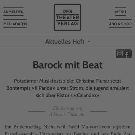
Toggle
Toggle
ANMELDEN
MENÜ
navigation
navigatio
MEDIADATEN
ABO & SHOP
Aktuelles Heft
Barock mit Beat
Potsdamer Musikfestspiele: Christina Pluhar setzt
Bontempis «Il Paride» unter Strom, die Jugend amüsiert
sich über Ristoris «Calandro»
Ein Beitrag von
Albrecht Thiemann
Ein Paukenschlag. Nicht weil David Ma-yoral vom superben
Barockensemble L’Arpeggiata zu Beginn und am Ende der