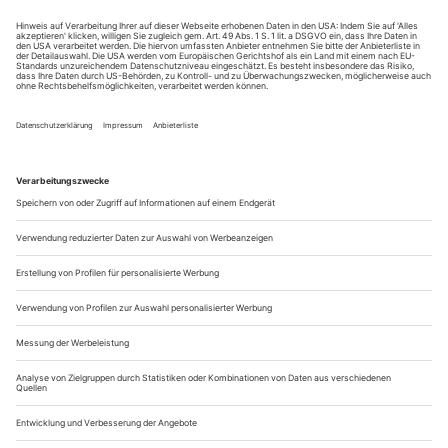
sie 2010 in Salzburg gefeiert wurde. Ein Gespräch über die
Entbehrungen des Reiselebens, das Unbehagen an Stimmfach-
Konventionen, ihre Gesangslehrerin und die Erkenntnis, dass zu
wahrem Glück ein Schuss Schwermut gehört.
Frau Erdmann, beginnen wir apodiktisch. Es wird behauptet,
Künstler seien abgehobene Wesen. Womöglich ein falsches
Bild. Aber es ist in der Welt. Wer transportiert dieses Bild?
Na ja, wer transportiert das? Das sind schon die Medien.
Wer gibt den Medien die Informationen, ohne die sich ein
solches Image kaum fügen lässt?
Vielleicht wollen die Menschen genau das im...
Zeugen einer großen Opernepoche
Recitals mit Boris Christoff, Renata Scotto und Alfredo Kraus auf
DVD
Auch wenn visuelle Aufzeichnungen von Liederabenden der
Kamera nicht viele Entfaltungsmöglichkeiten bieten und der