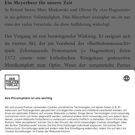
Ein Meyerbeer für unsere Zeit
In Brüssel bieten Marc Minkowski und Olivier Py «Les Huguenots»
in nie gehörter ­Vollständigkeit. Dass Meyerbeer unsingbar sei, ist nur
eines der vielen Vorurteile, die diese Aufführung widerlegt
Der Vorgang ist von bezwingender Wirkung. Er ereignet sich
im vierten Akt, der am Vorabend der «Bartholomäusnacht»
spielt. Zehntausende Protestanten (= Hugenotten) fielen
1572 einem vom katholischen Königshaus gesteuerten
Mordkomplott zum Opfer. Wenn der versammelte Pariser
Mob – von fanatischen Mönchen auf die Bluttat als «heilige
Sache» eingeschworen – in der...
«Jeder ist für sich selbst verantwortlich»
Vor wenigen Jahren war sie noch die Jüngste im Ensemble der
Berliner Komischen Oper, inzwischen singt sie Mozart an der Met.
Dass dieSopranistinMojca Erdmann nun groß Karriere macht, hat
gewiss auch damit zu tun, dass sie die Stimme mit Zeitgenössischem
fortbildet – etwa als Ariadne in Wolfgang Rihms «Dionysos», für die