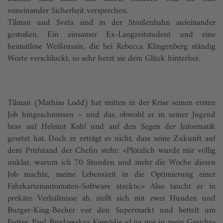
voneinander Sicherheit versprechen.
Tilman und Sveta sind in der Straßenbahn aufeinander
gestoßen. Ein einsamer Ex-Langzeitstudent und eine
heimatlose Weißrussin, die bei Rebecca Klingenberg ständig
Worte verschluckt, so sehr hetzt sie dem Glück hinterher.
Tilman (Mathias Lodd) hat mitten in der Krise seinen ersten
Job hingeschmissen – und das, obwohl er in seiner Jugend
brav auf Helmut Kohl und auf den Segen der Informatik
gesetzt hat. Doch er erträgt es nicht, dass seine Zukunft auf
dem Prüfstand der Chefin steht: «Plötzlich wurde mir völlig
unklar, warum ich 70 Stunden und mehr die Woche diesen
Job machte, meine Lebenszeit in die Optimierung einer
Fahrkartenautomaten-Software steckte.» Also taucht er in
prekäre Verhältnisse ab, stellt sich mit zwei Hunden und
Burger-King-Becher vor den Supermarkt und bettelt um
Futter. Paul Brodowskys Komödie «Lüg mir in mein Gesicht»