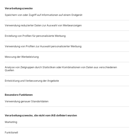
Samstag, 3.
19.40, Theaterkanal: Riesenbutzbach. Eine Dauerkolonie – ein
Projekt von Christoph Marthaler und Anna Viebrock, mit
Silvia Fenz, Olivia Grigolli, Christoph Homberger, Ueli Jäggi,
Barbara Nüsse, Bettina...
Die andere Seite der Geschichte
Zwischen Kunst und Showmanship – die zwei Seiten des Peter
Zadek: ein Auszug aus dem letzten Teil seiner Autobiografie «Die
Wanderjahre»
Seitdem ich in Deutschland bin, habe ich das deutsche
Theater, wie ich es erlebe, oft kritisiert und dem englischen
Theater gegenübergestellt. Ich habe gesagt, das deutsche
Theater ist «tief», philosophisch und politisch im Gegensatz
zum englischen Theater, das wegen des anspornenden
ökonomischen Drucks auf Publikumserfolge aus ist.
Andererseits habe ich oft...