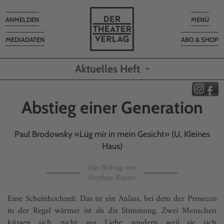
Toggle
Toggle
ANMELDEN
MENÜ
navigation
navigatio
MEDIADATEN
ABO & SHOP
Aktuelles Heft
Abstieg einer Generation
Paul Brodowsky «Lüg mir in mein Gesicht» (U, Kleines
Haus)
Ein Beitrag von
Stephan Reuter
Eine Scheinhochzeit. Das ist ein Anlass, bei dem der Prosecco
in der Regel wärmer ist als die Stimmung. Zwei Menschen
küssen sich, nicht aus Liebe, sondern weil sie sich