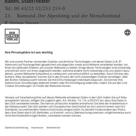
Baden, StadtTheater
Tel.: 00 43/22 52/253 253-0
23. Raimund, Der Alpenkönig und der Menschenfeind
R. Jérôme Savary
Bamberg,...
Theater im TV
Die Juli-Theaterhighlights in Fernsehen und Radio.
Fernsehen
Freitag, 2.
9.45, Theaterkanal: Aufenthalt im Paradies – Beobachtungen
am Meininger Theater – eine Reportage von Andreas Witter
und Andrea Flörke