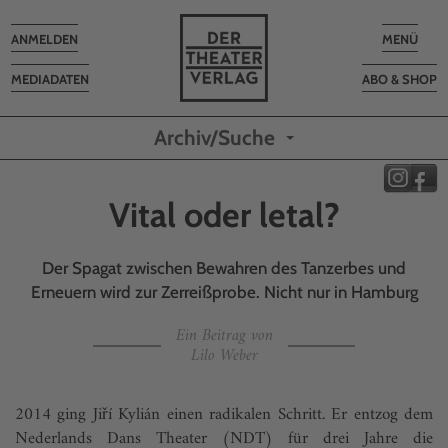
Toggle
Toggle
ANMELDEN
MENÜ
navigation
navigatio
MEDIADATEN
ABO & SHOP
Archiv/Suche
Vital oder letal?
Der Spagat zwischen Bewahren des Tanzerbes und
Erneuern wird zur Zerreißprobe. Nicht nur in Hamburg
Ein Beitrag von
Lilo Weber
2014 ging Jiří Kylián einen radikalen Schritt. Er entzog dem
Nederlands Dans Theater (NDT) für drei Jahre die