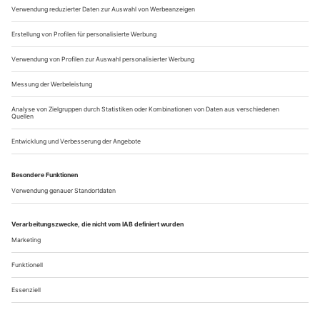
findet diese Bedeutung noch in der Unternehmensform
«Kompanie», einem genossenschaftlich...
«Odyssee in C»
Chemnitz
Chemnitz ist Kulturhauptstadt, und langsam begreifen das
auch die Chemnitzer selbst. Bei idealem Sommerwetter sind
sie auf den Beinen, feiern das Festival «Tanz | Moderne |
Tanz» und vor allem das Mammutprojekt «Odyssee in C»,
gemeinsam mit Touristen, die extra dafür in die Stadt
gekommen sind. James Joyce’ 18 Kapitel dicker
Jahrhundertroman «Ulysses» dient als...
Über uns
Kontakt
Kritikerumfrage
Newsletter
Mediadaten
Datenschutz
Impressum
AGB
Vertrag widerrufen
Cookie-Einstellungen
Abo kündigen