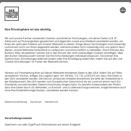
Das Zerwürfnis
Das Hamburg Ballett liegt in Trümmern. Aber was ist eigentlich
genau passiert? Falk Schreiber beschreibt den Ablauf der Geschehnisse
Am 18. März 2024 steht Demis Volpi in der Stifter-Lounge
der Hamburgischen Staatsoper und wischt sich den Schweiß
vom Gesicht. «Puh», lächelt er unsicher ins Mikro.
«Aufgeregt!» Ende Oktober 2022 war bekanntgegeben
worden, dass der damalige Direktor des Ballett am Rhein in
Düsseldorf und Duisburg die Nachfolge von John Neumeier
beim Hamburg Ballett antreten würde,...
Besserfühlen
«Kompanie», das ist einfach nur Deutsch fürs französische
«Compagnie». Der Begriff kommt vom mittellateinischen
«Compagn(i)a» und beschrieb ursprünglich eine
«Brotgenossenschaft», eine Gemeinschaft von Menschen, die
in einer wirtschaftlichen Beziehung zueinanderstanden. Man