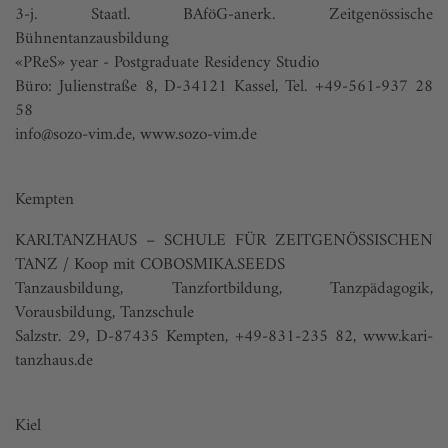
3-j. Staatl. BAföG-anerk. Zeitgenössische
Bühnentanzausbildung
«PReS» year - Postgraduate Residency Studio
Büro: Julienstraße 8, D-34121 Kassel, Tel. +49-561-937 28
58
info@sozo-vim.de
,
www.sozo-vim.de
Kempten
KARI.TANZHAUS – SCHULE FÜR ZEITGENÖSSISCHEN
TANZ / Koop mit COBOSMIKA.SEEDS
Tanzausbildung, Tanzfortbildung, Tanzpädagogik,
Vorausbildung, Tanzschule
Salzstr. 29, D-87435 Kempten, +49-831-235 82,
www.kari-
tanzhaus.de
Kiel