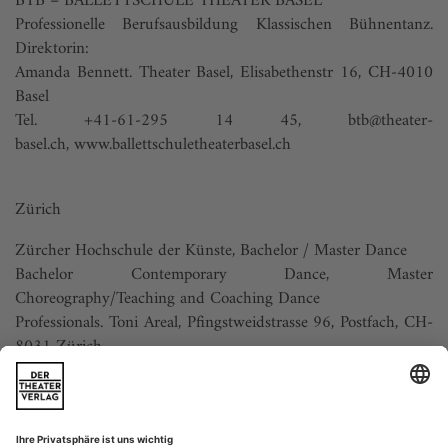
BTB – BALLETTSCHULE THEATER BASEL
Professionelle Berufsausbildung Klassischen Bühnentanz.
Direktorin:
Amanda Bennett. Theater Basel, Elisabethenstr 16, CH-4010
Basel
Tel. +41-61-295 14 45,
btb@theater-
basel.ch
,
www.ballettschuletheaterbasel.ch
Zürich
Zürcher Hochschule der Künste, Bachelor / Master Dance
Bachelor Contemporary Dance, Master
Choreography/Teaching and Coaching Dance
Professionals. Toni Areal, Pfingstweidstrasse 96, Postfach, CH-
8031 Zürich
www.zhdk.ch/tanz
,
dance.bachelor@zhdk.ch
Höhere Fachschule für zeitgenössischen und urbanen