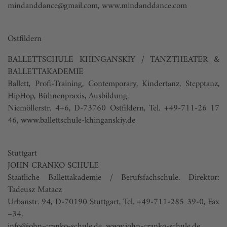
mindanddance@gmail.com
,
www.mindanddance.com
Ostfildern
BALLETTSCHULE KHINGANSKIY / TANZTHEATER &
BALLETTAKADEMIE
Ballett, Profi-Training, Contemporary, Kindertanz, Stepptanz,
HipHop, Bühnenpraxis, Ausbildung.
Niemöllerstr. 4+6, D-73760 Ostfildern, Tel. +49-711-26 17
46,
www.ballettschule-khinganskiy.de
Stuttgart
JOHN CRANKO SCHULE
Staatliche Ballettakademie / Berufsfachschule. Direktor:
Tadeusz Matacz
Urbanstr. 94, D-70190 Stuttgart, Tel. +49-711-285 39-0, Fax
–34,
info@john-cranko-schule.de
,
www.john-cranko-schule.de