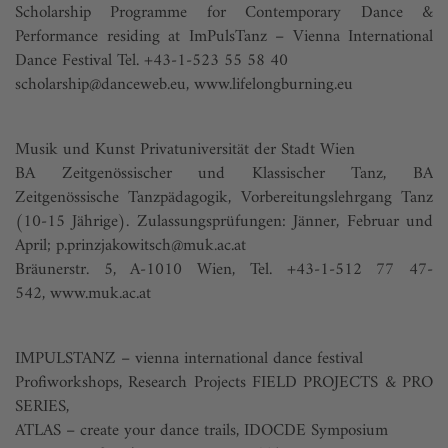
Scholarship Programme for Contemporary Dance &
Performance residing at ImPulsTanz – Vienna International
Dance Festival Tel. +43-1-523 55 58 40
scholarship@danceweb.eu
,
www.lifelongburning.eu
Musik und Kunst Privatuniversität der Stadt Wien
BA Zeitgenössischer und Klassischer Tanz, BA
Zeitgenössische Tanzpädagogik, Vorbereitungslehrgang Tanz
(10-15 Jährige). Zulassungsprüfungen: Jänner, Februar und
April;
p.prinzjakowitsch@muk.ac.at
Bräunerstr. 5, A-1010 Wien, Tel. +43-1-512 77 47-
542,
www.muk.ac.at
IMPULSTANZ – vienna international dance festival
Profiworkshops, Research Projects FIELD PROJECTS & PRO
SERIES,
ATLAS – create your dance trails, IDOCDE Symposium