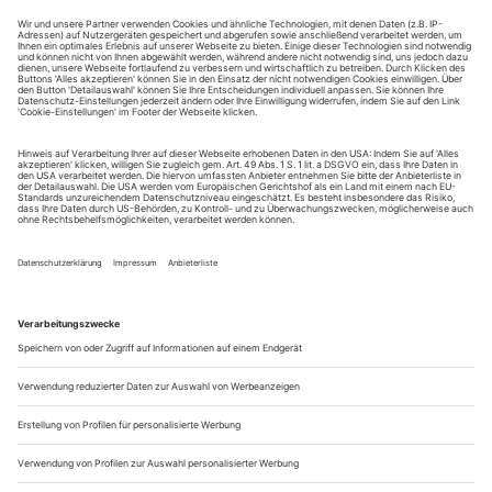
Bühnentanz HF
3-jähriger Vollzeitstudiengang für Zeitgenössischen und
Urbanen Bühnentanz, Pfingstweidstrasse 101, CH-8005
Zürich
Tel. +41-58-568 79 99,
info@hf-buehnentanz.ch
www.hf-
buehnentanz.ch
TANZ AKADEMIE ZÜRICH
Zürcher Hochschule der Künste. Die Professionelle
Berufsausbildung in Klassischen Bühnentanz. Toni-Areal,
Pfingstweidstrasse 96, Postfach, CH-8031 Zürich Tel. +41-
43-446 50 30,
info.tanz@zhdk.ch
,
www.tanzakademie.ch
Zum Inhaltsverzeichnis