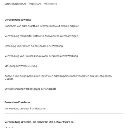
2014 ging Jiří Kylián einen radikalen Schritt. Er entzog dem
Nederlands Dans Theater (NDT) für drei Jahre die
Aufführungsrechte für seine Stücke. Fast ein
Vierteljahrhundert lang, von 1975 bis 1999, hatte der
Tscheche als künstlerischer Direktor die Ästhetik der
Compagnie in Den Haag geprägt und das NDT weltberühmt
gemacht; weitere zehn Jahre war er der Compagnie...
«Odyssee in C»
Chemnitz
Chemnitz ist Kulturhauptstadt, und langsam begreifen das
auch die Chemnitzer selbst. Bei idealem Sommerwetter sind
sie auf den Beinen, feiern das Festival «Tanz | Moderne |
Tanz» und vor allem das Mammutprojekt «Odyssee in C»,
gemeinsam mit Touristen, die extra dafür in die Stadt
gekommen sind. James Joyce’ 18 Kapitel dicker
Jahrhundertroman «Ulysses» dient als...