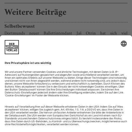
Weitere Beiträge
Selbstbewusst
Dortmunds neuer Ballettintendant Jaš Otrin hat sich viel
vorgenommen. Sein persönliches Profil entspricht den Ambitionen
In der Ankunftshalle am Dortmunder Hauptbahnhof ist
meine Verabredung trotz des geschäftigen Treibens leicht zu
identifizieren – und nicht zu übersehen. Mit 1,92 Meter fällt
Jaš Otrin schon wegen seiner Größe auf. Dazu hat er sich,
eine Säule im Rücken, mitten im Raum platziert und man
erkennt an seiner augenfälligen Körperhaltung gleich den
Tanzsolisten, auch 20...
Vital oder letal?
Der Spagat zwischen Bewahren des Tanzerbes und Erneuern wird
zur Zerreißprobe. Nicht nur in Hamburg