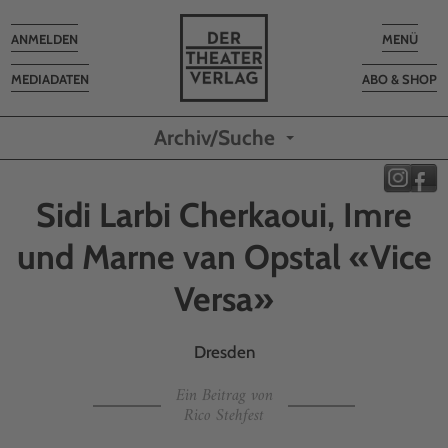
Toggle
Toggle
ANMELDEN
MENÜ
navigation
navigatio
MEDIADATEN
ABO & SHOP
Archiv/Suche
Sidi Larbi Cherkaoui, Imre
und Marne van Opstal «Vice
Versa»
Dresden
Ein Beitrag von
Rico Stehfest