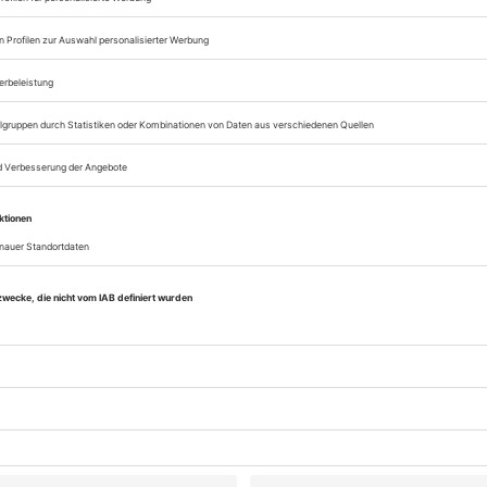
Digital-Abo testen
eichnis
Tanz August/September 2025
Rubrik: Praxis, Seite 64
von