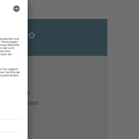
ats-Abo
n
ine lesen
 Endgeräten
rchiv von tanz
 des Abos