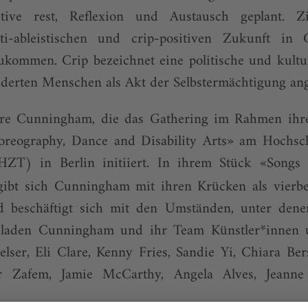
tive rest, Reflexion und Austausch geplant. Zi
nti-ableistischen und crip-positiven Zukunft in 
kommen. Crip bezeichnet eine politische und kulture
nderten Menschen als Akt der Selbstermächtigung a
re Cunningham, die das Gathering im Rahmen ihrer
oreography, Dance and Disability Arts» am Hochsc
ZT) in Berlin initiiert. In ihrem Stück «Songs 
ibt sich Cunningham mit ihren Krücken als vierbe
d beschäftigt sich mit den Umständen, unter dene
n laden Cunningham und ihr Team Künstler*innen 
elser, Eli Clare, Kenny Fries, Sandie Yi, Chiara Be
 Zafem, Jamie McCarthy, Angela Alves, Jeanne