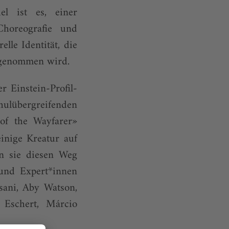
el ist es, einer
Choreografie und
lle Identität, die
ngenommen wird.
 Einstein-Profil-
hulübergreifenden
of the Wayfarer»
inige Kreatur auf
n sie diesen Weg
und Expert*innen
rsani, Aby Watson,
 Eschert, Márcio