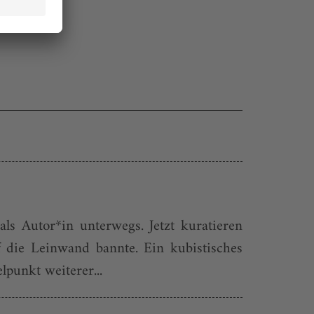
ls Autor*in unterwegs. Jetzt kuratieren
 die Leinwand bannte. Ein kubistisches
punkt weiterer...