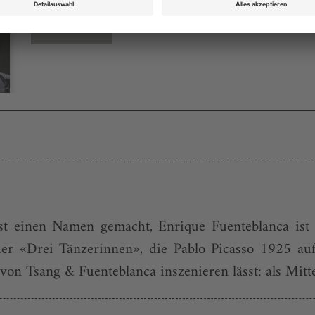
Bestellen
st einen Namen gemacht, Enrique Fuenteblanca ist a
er «Drei Tänzerinnen», die Pablo Picasso 1925 auf
n Tsang & Fuenteblanca inszenieren lässt: als Mittel