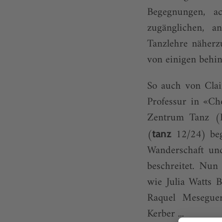
Begegnungen, ac
zugänglichen, a
Tanzlehre näherzu
von einigen behi
So auch von Clai
Professur in «Ch
Zentrum Tanz (H
(
12/24) beg
tanz
Wanderschaft un
beschreitet. Nu
wie Julia Watts B
Raquel Meseguer
Kerber ...