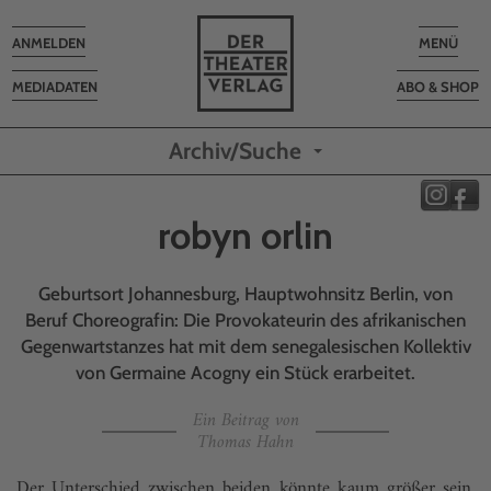
Toggle
Toggle
ANMELDEN
MENÜ
navigation
navigatio
MEDIADATEN
ABO & SHOP
Archiv/Suche
robyn orlin
Geburtsort Johannesburg, Hauptwohnsitz Berlin, von
Beruf Choreografin: Die Provokateurin des afrikanischen
Gegenwartstanzes hat mit dem senegalesischen Kollektiv
von Germaine Acogny ein Stück erarbeitet.
Ein Beitrag von
Thomas Hahn
Der Unterschied zwischen beiden könnte kaum größer sein.