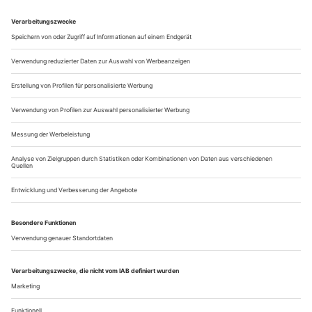
zerknülltes Papier auf der Bühne; darüber hängt tief eine
funzelige Brutlampe. Nichts rührt sich, Stühle knarzen,
Zuschauer hüsteln. Draußen, um die Alte Feuerwache in Köln
herum, tobt das Leben, Kinder rufen, Rockmusik wird auf-
und zugedreht. Der Berg hier knistert kaum hörbar. Ein
Papier ragt heraus,...
Highlights
wien_________ imagetanz
Gemütlich war gestern. «Unheimliche Körper», so das Fes-
tivalmotto, wären irgendwo zwischen Mensch, Tier und
Robotik anzusiedeln. Seit Japans Industrie sich zunehmend
auf Roboter spezialisiert, die u. a. Querschnittsgelähmten das
Laufen ermöglichen sollen, werden die Unterschiede zwischen
Menschlichem und Nicht-Menschlichem immer restloser...