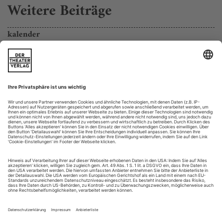
Weitere Beiträge
kalender
_____deutschland
On tour
Die Kibbutz Contemporary Dance Company aus Israel zeigt
mit «If at All» eine neue Arbeit ihres künstlerischen Leiters
Rami Be’er: Friedrichshafen, 10. März; Ludwigshafen, Theater
im Pfalzbau, 12. März; Neuss, 15. März; Hameln, 17. März;
Leverkusen, Forum,
19. März; Fulda, 21. März; Offenburg, 22. März; Rüsselsheim,
24. März; Schweinfurt,...
Köln on tour
susanne linke, emanuele soavi «aurea»
Am Anfang war kein Wort. Alles noch ungesagt. Ein Haufen