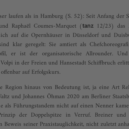
er laufen als in Hamburg (S. 52): Seit Anfang der Sp
 und Raphaël Coumes-Marquet (
12/23) das B
tanz
 sich auf die Opernhäuser in Düsseldorf und Duisbu
sind klar geregelt: Sie amtiert als Chefchoreograf
ofil, er ist der organisatorische Allrounder. U
olpi in der Freien und Hansestadt Schiffbruch erlitt,
ffenbar auf Erfolgskurs.
e Region hinaus von Bedeutung ist, ja eine Art Reh
ltz und Johannes Öhman 2020 am Berliner Staatsba
sie als Führungstandem nicht auf einen Nenner kamen
rinzip der Doppelspitze in Verruf. Breiner un
 Beweis seiner Praxistauglichkeit, nicht zuletzt anh