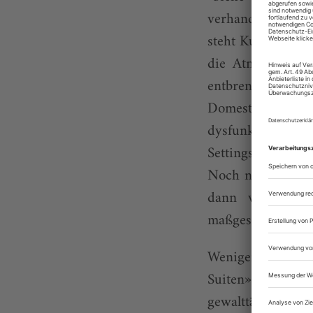
verhandeltes Mac
steht Kurt Jooss’
die Atmosphäre d
entbrennt: ein 
Domestiken – mi
dysfunktional rot
Settings und Kos
Noch nie hat «La 
dann verworfen
maßgeschneidert 
Weniger zeitgeis
Suiten» aus, das 
gewalttätiges, r