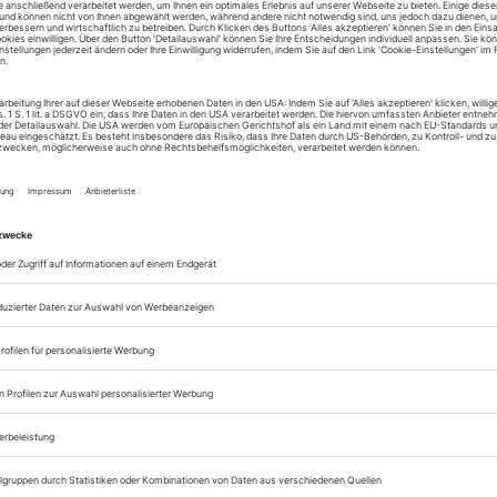
htspektakel mit galligem Humor und hohem Unterhal
 «Der Grüne Tisch», der in Bewegungszitaten aufsch
es Schacherns um Posten, Pöstchen und Positionen
Showdown zwischen diktatorischem Herrenmensch
t mörderischer Stoßrichtung. Toxisch, dekaden
iert dieses destruktive Kollektiv durch den Raum, d
tüme der vier Uraufführungen – Jean-Marc Puissa
Valse», von Serge Diaghilew für seine Ballets Russes
, so ungeschminkt den Untergang beschworen. E
für die Zustände anno 2025.
tig radikal als meditativ fällt Bridget Breiners «
gleich drei Libido-Varianten von antiken Divinitäten
omantisches und reifes Verlangen. Was ein feinglied