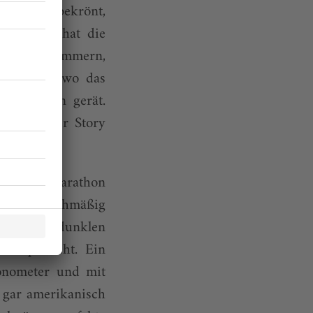
potheose bekrönt,
. Breiner hat die
cher Grabkammern,
nicht aus, wo das
s Knirschen gerät.
ung mit der Story
ntem City-Marathon
pitzenschuhmäßig
 landet im dunklen
 Rampenlicht. Ein
onometer und mit
d gar amerikanisch