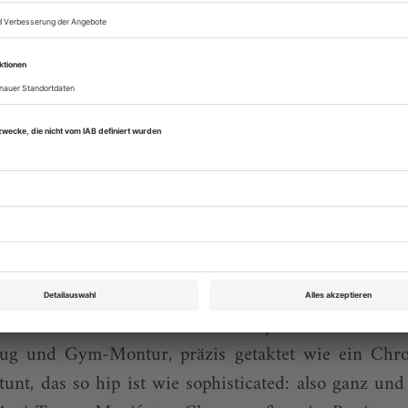
ibt, locker mit «Faun»-Zitaten versetzt und einer A
éjarts paarverherrlichendes «Sacre»-Finale erinnert
nmalerei ebenso studiert wie die Fresken ägyptis
ig präparierten Tänzer*innen scheren selbst dort 
füge aufgrund inhaltlicher Überfrachtung leicht in
b sei empfohlen, sich vor dem Besuch der Vorstell
n.
Schlussknaller, Richard Siegals als «Boléro» getar
d, mit Salsa, Tango, Fandango-Anklängen und s
. Wer sich hier nicht entschieden vorwärts schiebt,
rintet natürlich nur Sekunden später zurück ins
zug und Gym-Montur, präzis getaktet wie ein Chr
etunt, das so hip ist wie sophisticated: also ganz un