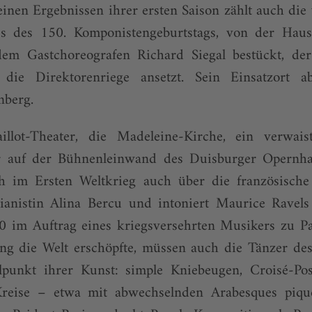
einen Ergebnissen ihrer ersten Saison zählt auch die v
s des 150. Komponistengeburtstags, von der Haus
em Gastchoreografen Richard Siegal bestückt, der
ie Direktorenriege ansetzt. Sein Einsatzort ab 
nberg.
illot-Theater, die Madeleine-Kirche, ein verwais
er auf der Bühnenleinwand des Duisburger Opernha
ich im Ersten Weltkrieg auch über die französische 
Pianistin Alina Bercu und intoniert Maurice Ravels
0 im Auftrag eines kriegsversehrten Musikers zu Pap
ng die Welt erschöpfte, müssen auch die Tänzer des
punkt ihrer Kunst: simple Kniebeugen, Croisé-Pos
 Kreise – etwa mit abwechselnden Arabesques piqu