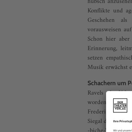
hübsch anzusehen
Konflikte und ag
Geschehen als 
vorausweisen auf
Schon hier aber
Erinnerung, leit
setzen empathis
Musik erwächst ei
Schachern um P
Ravels «La Valse
worden, angefan
Frederick Ashto
Siegal daher und 
-biche-Vaudevill