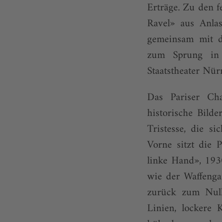
Erträge. Zu den f
Ravel» aus Anlas
gemeinsam mit d
zum Sprung in d
Staatstheater Nür
Das Pariser Cha
historische Bild
Tristesse, die s
Vorne sitzt die 
linke Hand», 193
wie der Waffenga
zurück zum Null
Linien, lockere