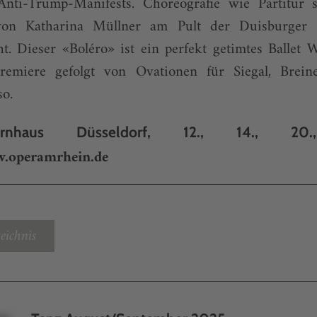
nti-Trump-Manifests. Choreografie wie Partitur 
 von Katharina Müllner am Pult der Duisburger 
t. Dieser «Boléro» ist ein perfekt getimtes Ballet 
emiere gefolgt von Ovationen für Siegal, Brein
so.
rnhaus Düsseldorf, 12., 14., 20
.operamrhein.de
eichnis