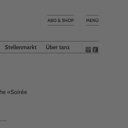
Toggle
ABO & SHOP
MENÜ
navigation
Stellenmarkt
Über tanz
che «Soirée