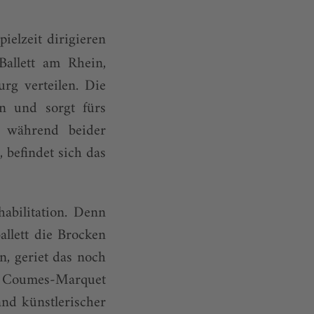
ielzeit dirigieren
allett am Rhein,
rg verteilen. Die
in und sorgt fürs
nd während beider
 befindet sich das
abilitation. Denn
llett die Brocken
, geriet das noch
d Coumes-Marquet
and künstlerischer