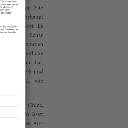
tungsfaktor. Pate
eint und überhaupt
 aromatisiert. Es
 und einer Schar
t und vollkommen
en – wie sämtliche
nt entworfen hat.
 erst bestellt und
in Ballett, wie
Daphnis et Chloé,
 verhandeln lässt:
rig bewegtes Art-