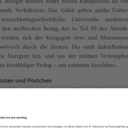
. Bridget Breiner denkt Ravels Komposition als Para
onale Verhältnisse. Das Geleit geben antike Götterg
menschheitsgeschichtliche Universalie markier
 den mythischen Bezug, der in Teil III des Abends
 winden sich der Kriegsgott Ares und Mnemosyne
motivisch durch die Szenen. Die sanft dahinfließ
che Energien frei, und aus der intimen Verknüpf
n feinfühliger Prolog – mit rabiatem Anschluss.
osten und Pöstchen
» ist bereits von eminenten Choreograf*innen tänz
gen bei Bronislava Nijinska über George Balan
n (um nur die berühmtesten zu nennen). Jetzt al
übersetzt die fabelhafte Hommage an den Dreiviertelt
e am Abgrund: ein irrwitzig groteskes, zwischen 