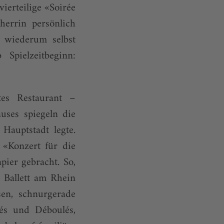
ierteilige «Soirée
herrin persönlich
 wiederum selbst
Spielzeitbeginn:
tes Restaurant –
uses spiegeln die
Hauptstadt legte.
 «Konzert für die
ier gebracht. So,
 Ballett am Rhein
en, schnurgerade
és und Déboulés,