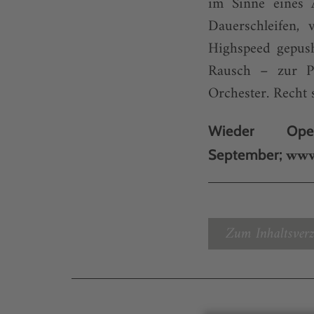
im Sinne eines A
Dauerschleifen,
Highspeed gepush
Rausch – zur Pr
Orchester. Recht 
Wieder Ope
www
September;
Zum Inhaltsverz