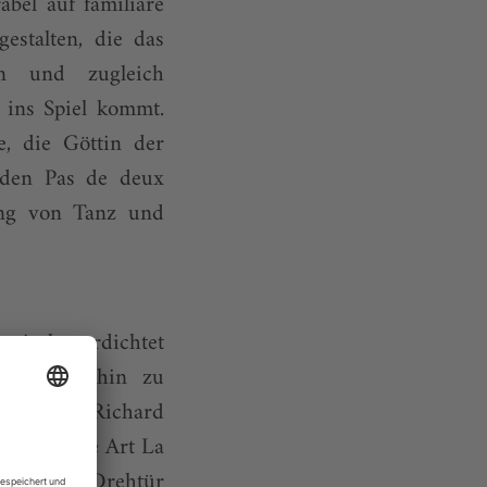
bel auf familiäre
estalten, die das
en und zugleich
 ins Spiel kommt.
, die Göttin der
enden Pas de deux
ung von Tanz und
erisch verdichtet
chine bis hin zu
so kommt Richard
akt in eine Art La
Tisch und Drehtür