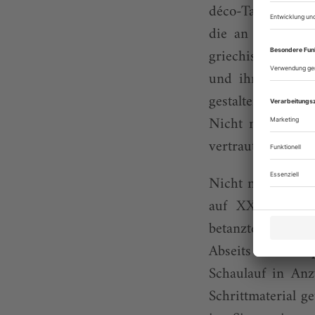
déco-Tableau erg
die an Maurice B
griechische Vase
und ihre großart
gestalterische Ge
Nicht nur deshal
vertraut zu mache
Nicht nötig beim 
auf XXL-Laufban
betanztem Sneaker
Abseits – und sp
Schaulauf in An
Schrittmaterial g