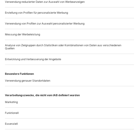
seitdem ich mit...
Hofesh Shechter: «Grand Finale»
Produktion des Jahres: Apokalypse und Apotheose des
Menschengeschlechts – ein Tanz-Manifest des 21. Jahrhunderts.
Schwefelgelbe Schwaden ziehen über das Salonorchester
hinweg. Es schweigt, während der Tänzerpulk den
ultimativen Rave eines unter-gehenden Zeitalters abfackelt.
Bis irgendwer Franz Lehárs «Lippen schweigen, ‘s flüstern
Geigen» in die Klangwellen spült, Walzerextrakt aus der
«Lustigen Witwe» – Hitlers Lieblingsoperette. Toxischer
Liebreiz zersetzt die Bilder,...
Über uns
Kontakt
Kritikerumfrage
Newsletter
Mediadaten
Datenschutz
Impressum
AGB
Vertrag widerrufen
Cookie-Einstellungen
Abo kündigen