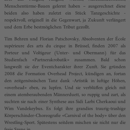
Menschentürme-Bauen gelernt haben – ausgerechnet diese
beiden also haben zuletzt ein Stück Tanzgeschichte -
respektvoll, originell in die Gegenwart, ja Zukunft verlängert
und dem Erbe bestmöglichen Tribut gezollt.
Tim Behren und Florian Patschovsky, Absolventen der École
supérieure des arts du cirque in Brüssel, finden 2007 als
Porteur und Voltigeur (Unter- und Obermann) für das
Studienfach «Partnerakrobatik» zusammen. Bald schon
langweilt sie der Eventcharakter ihrer Zunft. Sie gründen
2008 die Formation Overhead Project, kündigen an, fortan
den zeitgenössischen Tanz dank -Artistik in luftige Höhen,
«overhead» eben, zu lupfen. Und sie verblüffen gleich mit
einem atemberaubenden Männerduett, so ruppig und zart, als
suchten sie nach einer Synthese aus Sidi Larbi Cherkaoui und
Wim Vandekeybus. Es folgt ihre grandios traurig-trashige
Körperschinder-Choreografie «Carnival of the body» über den
Wrestling-Sport. Spätestens seitdem mischen sie nicht nur die
freie Szene in ...