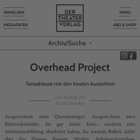
Toggle
Toggle
ANMELDEN
MENÜ
navigation
navigatio
MEDIADATEN
ABO & SHOP
Archiv/Suche
Overhead Project
Tanzakteure mit den besten Aussichten
Ein Beitrag von
Nicole Strecker
Ausgerechnet zwei Quereinsteiger. Ausgerechnet zwei
Bühnenkünstler, die gar keine Tanz-, sondern eine
Artistenausbildung absolviert haben, die niemals Ballett, dafür
aber das Fliegen, Fangen, Werfen, Aufeinanderstehen,