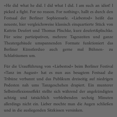
«He did what he did. I did what I did. I am such an idiot! I
picked a fight. For no reason. For nothing», hallt es durch den
Festsaal der Berliner Sophiensæle. «Liebestod» heißt das
neueste, hier vergleichsweise klassisch einquartierte Stück von
Kattrin Deufert und Thomas Plischke, kurz deufert&plischke.
Für seine partizipativen, mehrere Tageszeiten und ganze
Theatergebäude umspannenden Formate funktioniert das
Berliner Künstlerduo auch gerne mal Bühnen- zu
Schlafräumen um.
Für die Uraufführung von «Liebestod» beim Berliner Festival
«Tanz im August» hat es nun aus besagtem Festsaal die
Tribüne verbannt und das Publikum dreiseitig auf niedrigen
Podesten nah ums Tanzgeschehen drapiert. Ein munterer
Selbstreflexionseffekt stellte sich während der angekündigten
achtzig und tatsächlich verbleibenden sechzig Minuten
allerdings nicht ein. Lieber mochte man die Augen schließen
und in die ausliegenden Sitzkissen versinken.