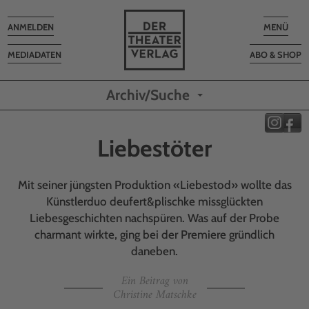
Toggle
Toggle
ANMELDEN
MENÜ
navigation
navigatio
MEDIADATEN
ABO & SHOP
Archiv/Suche
Liebestöter
Mit seiner jüngsten Produktion «Liebestod» wollte das
Künstlerduo deufert&plischke missglückten
Liebesgeschichten nachspüren. Was auf der Probe
charmant wirkte, ging bei der Premiere gründlich
daneben.
Ein Beitrag von
Christine Matschke