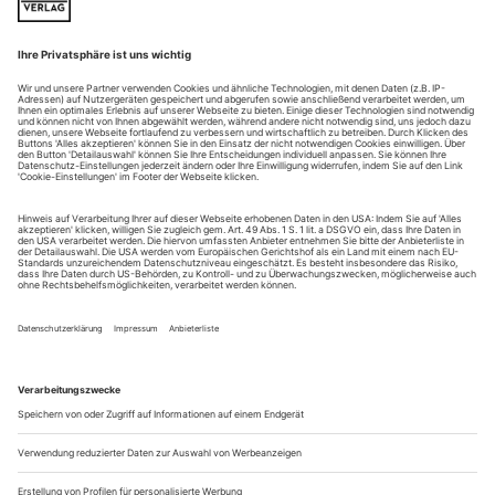
Weitere Beiträge
Auferstanden: Coco Chanel
Zwei Frauen miteinander vergleichen? Ganz schlechte Idee!
Es soll allerdings vorkommen, dass eine Frau an der anderen
Maß nimmt. Jüngstes Beispiel auf der Ballett-Bühne: Svetlana
Zakharova, Bolschoi-Star und alljährlich mit einem eigenen
Projekt auf Moskaus Renommierbühne vertreten, nahm sich
dieses Mal «Coco Chanel» vor. Und zwar in Gesellschaft
namhafter...
Abschied: Willy Dirtl
Willy Dirtl zählte zur charismatischen Tänzer-Generation der
Nachkriegszeit an der Wiener Staatsoper. Sein Stellenwert im
Ensemble wie auch die künstlerische Vielfalt des 1931 in
Leopoldsdorf (Niederösterreich) geborenen, 1948
engagierten, von 1954 bis 1970 als Erster Solotänzer
verpflichteten Künstlers wird deutlich, wenn man sich seinen