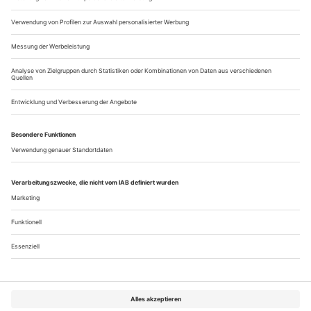
Auftritt anlässlich der...
Paris: Jérôme Bel «Isadora Duncan»
Ihre Autobiografie erschien posthum. Schonungslos beschrieb
sie darin die Folgen eines traumatischen Ereignisses: «Auch
wenn man zu leben scheint, so gibt es doch eine Trauer, die
tötet. Man kann seinen Körper zwar noch … über die Erde
schleppen, aber die Lebensgeister sind erloschen – für
immer.» 1913 ertranken Isadora Duncans Kinder in der
Seine. Jahre später...
Über uns
Kontakt
Kritikerumfrage
Newsletter
Mediadaten
Datenschutz
Impressum
AGB
Vertrag widerrufen
Cookie-Einstellungen
Abo kündigen