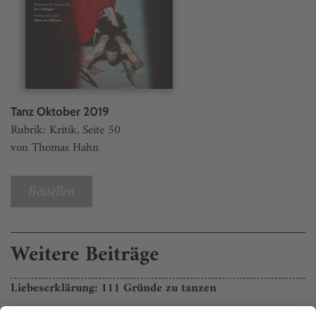
Tanz Oktober 2019
Rubrik: Kritik, Seite 50
von Thomas Hahn
Bestellen
Weitere Beiträge
Liebeserklärung: 111 Gründe zu tanzen
Es gibt sicher noch viel mehr Gründe zu tanzen. Aber die