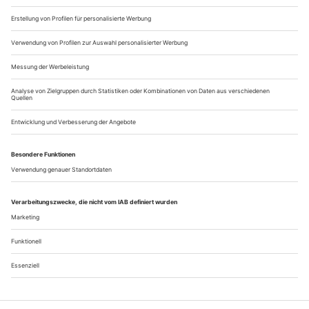
Altehrwürdig
... aber alles andere als verkrustet: Im kommenden Jahr feiert die
Royal Academy of Dance ihren 100. Geburtstag. Was bleibt und was
sich ändert, berichtet aus London Mike Dixon
Man vergisst allzu gern, dass die lebendige Tanzszene
Großbritanniens noch relativ jung ist. Auch wenn das
Romantische Ballett ab den 1840er-Jahren in London eine
Blütezeit erlebte – vor allem durch die Ballette Jules Perrots
(einschließlich des berühmten, für die Starballerinen seiner
Zeit geschaffenen «Pas de quatre») – hielt diese Hoch-Zeit
nicht einmal zwei...
Über uns
Kontakt
Kritikerumfrage
Newsletter
Mediadaten
Datenschutz
Impressum
AGB
Vertrag widerrufen
Cookie-Einstellungen
Abo kündigen