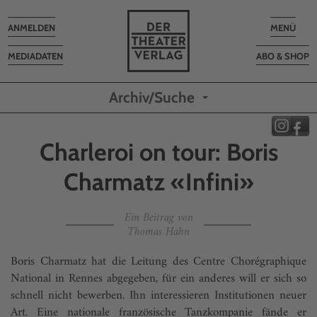
Toggle
Toggle
ANMELDEN
MENÜ
navigation
navigatio
MEDIADATEN
ABO & SHOP
Archiv/Suche
Charleroi on tour: Boris
Charmatz «Infini»
Ein Beitrag von
Thomas Hahn
Boris Charmatz hat die Leitung des Centre Chorégraphique
National in Rennes abgegeben, für ein anderes will er sich so
schnell nicht bewerben. Ihn interessieren Institutionen neuer
Art. Eine nationale französische Tanzkompanie fände er