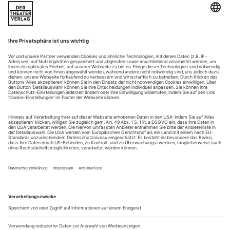
111, die Lisa Bales im Rahmen einer literarischen
«Liebeserklärung» vereint, lassen sich diskutieren – darunter
ein paar, die auf den ersten Blick eher kurios erscheinen
(«Weil Kakadus tanzen»), während andere auf der Hand
liegen («Weil man Körperbewusstsein entwickelt»). In elf
Kapiteln listet die Münchner...
Liebestöter
Mit seiner jüngsten Produktion «Liebestod» wollte das Künstlerduo
deufert&plischke missglückten Liebesgeschichten nachspüren. Was auf
der Probe charmant wirkte, ging bei der Premiere gründlich daneben.
«He did what he did. I did what I did. I am such an idiot! I
picked a fight. For no reason. For nothing», hallt es durch den
Festsaal der Berliner Sophiensæle. «Liebestod» heißt das
neueste, hier vergleichsweise klassisch einquartierte Stück von
Kattrin Deufert und Thomas Plischke, kurz deufert&plischke.
Für seine partizipativen, mehrere Tageszeiten und ganze...