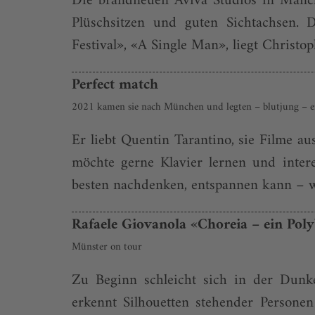
Die brandneuen Aviva Studios in Manch
Plüschsitzen und guten Sichtachsen. 
Festival», «A Single Man», liegt Christ
Perfect match
2021 kamen sie nach München und legten – blutjung – ein
Er liebt Quentin Tarantino, sie Filme a
möchte gerne Klavier lernen und intere
besten nachdenken, entspannen kann – wo
Rafaele Giovanola «Choreia – ein Poly
Münster on tour
Zu Beginn schleicht sich in der Dunk
erkennt Silhouetten stehender Personen