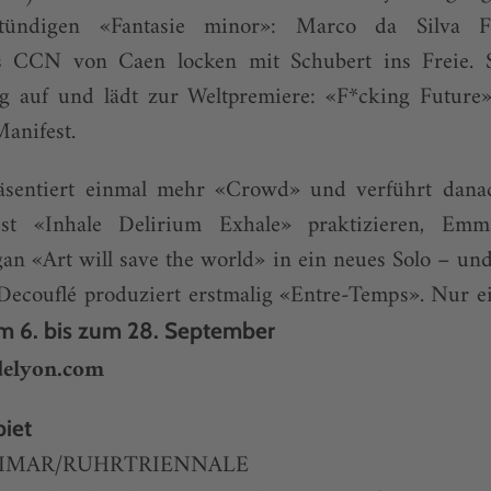
stündigen «Fantasie minor»: Marco da Silva F
s CCN von Caen locken mit Schubert ins Freie. 
ig auf und lädt zur Weltpremiere: «F*cking Future» 
Manifest.
räsentiert einmal mehr «Crowd» und verführt dana
st «Inhale Delirium Exhale» praktizieren, Em
gan «Art will save the world» in ein neues Solo – u
Decouflé produziert erstmalig «Entre-Temps». Nur ei
m 6. bis zum 28. September
delyon.com
iet
EIMAR/RUHRTRIENNALE