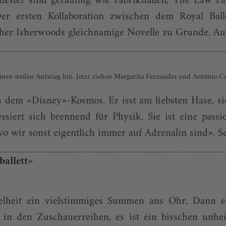
ester sind geräumig wie Fabrikhallen, The Law Fam
Der ersten Kollaboration zwischen dem Royal Bal
opher Isherwoods gleichnamige Novelle zu Grunde. Auf
en steilen Aufstieg hin. Jetzt ziehen Margarita Fernandes und António C
us dem «Disney»-Kosmos. Er isst am liebsten Hase, s
ssiert sich brennend für Physik. Sie ist eine passi
 wir sonst eigentlich immer auf Adrenalin sind». Sei
ballett»
elheit ein vielstimmiges Summen ans Ohr. Dann e
 in den Zuschauerreihen, es ist ein bisschen unhei