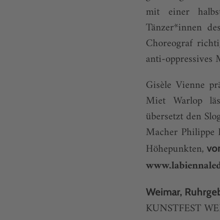
mit einer halb
Tänzer*innen de
Choreograf richt
anti-oppressives 
Gisèle Vienne p
Miet Warlop läs
übersetzt den Slo
Macher Philippe 
Höhepunkten,
vo
www.labiennale
Weimar, Ruhrgeb
KUNSTFEST W