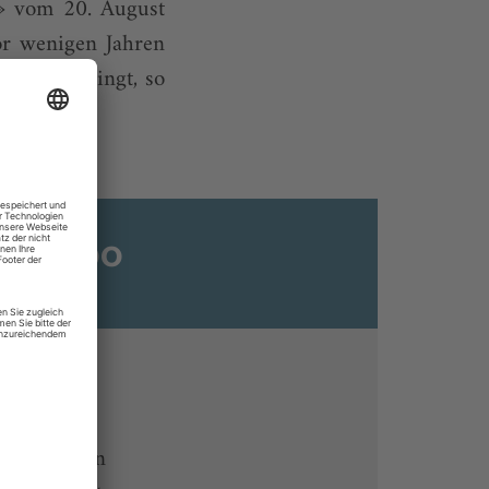
r» vom 20. August
vor wenigen Jahren
ändlich klingt, so
ats-Abo
n
ine lesen
 Endgeräten