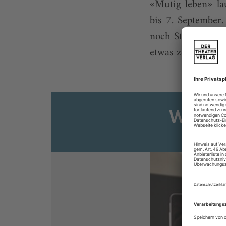
«Mutig leben» la
bis 7. September.
noch Stirnrunzeln
etwas zeigt auch, 
Weiter