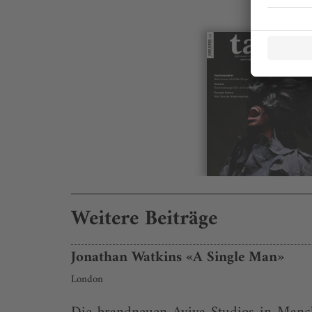
Weitere Beiträge
Jonathan Watkins «A Single Man»
London