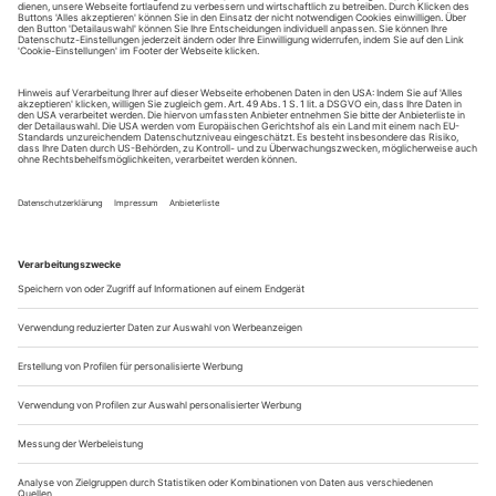
Nach seinem Film «Womb» (tanz 3/17), der sich noch mit
einfacher 3D-Brille genießen ließ, tauchen nun fünf
Zuschauer gleichzeitig in virtuelle Welten ein und können
darin miteinander tanzen, bewehrt mit VR-Brille...
Die Tür
Dass Theatertüren nach außen aufgehen, ist nicht
selbstverständlich. Für manche ist das gewöhnungsbedürftig,
gerade für solche, die selten in die Kirche oder in die Kneipe
gehen. Denn dort ist es auch so: Die Tür geht nach außen
auf. Wenn die vom Alkohol oder vom Weihrauch Berauschten
ins Freie stürzen, sollen sie nicht durch einen komplexen
Vorgang behindert...
Die mittlere Generation
Die Ausbildung haben sie schon lange hinter sich, ihr internationaler
Erfolg steht noch immer aus. Weder unbekannt noch berühmt,
organisiert sich die Tanzfraktion in Brüssel neu – nach dem Vorbild
Berlin