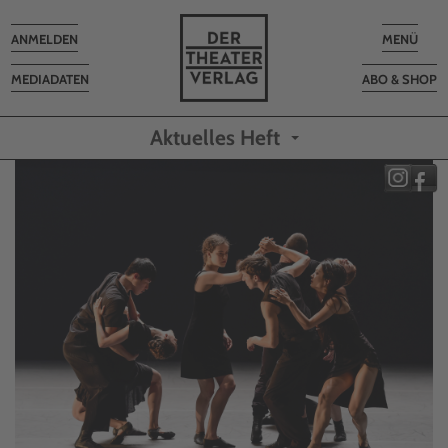
Toggle
Toggle
ANMELDEN
MENÜ
navigation
navigatio
MEDIADATEN
ABO & SHOP
Aktuelles Heft