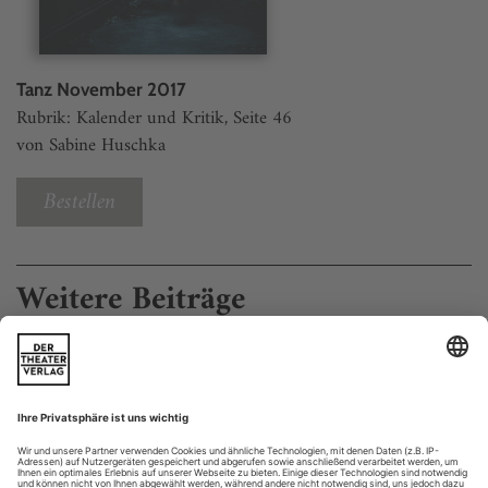
Tanz November 2017
Rubrik: Kalender und Kritik, Seite 46
von Sabine Huschka
Bestellen
Weitere Beiträge
Bücher, CD, DVDs November 2017
Virtual reality: Gilles Jobin
VR_I steht für Virtual Reality Immersive und ist das jüngste
Kind des umtriebigen Gilles Jobin, ein Pionier in Sachen 3D.