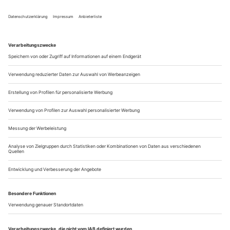
Jubiläum
MIR COMPAGNIE UND MINIMIR
Als Kind aus einer Arbeiterfamilie waren Ballett und ein rosa
Tutu Anfang der Sechzigerjahre undenkbar. Und so spielte
Béatrice Goetz, aufgewachsen in einer ländlichen Gemeinde
bei Basel, leidenschaftlich Fußball und Basketball. Sie
absolvierte ein Sportstudium und begann parallel, intensiv
Tanzstunden zu nehmen. Schließlich...
Im Netz
Tanz für junges Publikum, Lecture Performances und
Selbstentäußerungen: Falk Schreiber pendelt zwischen Ästhetiken
und Spielorten
Eine Spielshow. Vier Kandidat*innen treten gegeneinander an,
Superheroes mit Kräften, die freilich ein bisschen unpraktisch
für die Konkurrenzsituation sind, Zungenbrechermeisterschaft
beispielsweise. Obwohl: Man weiß nicht, wofür es gut is’.
Regina Rossi, Hamburger Theatermacherin im Grenzbereich