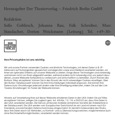
Herausgeber Der Theaterverlag – Friedrich Berlin GmbH
Redaktion
Sofie Goblirsch, Johanna Rau, Falk Schreiber, Marc
Staudacher, Dorion Weickmann (Leitung) Tel. +49-30-
254495-20, Fax -12
redaktion@tanz-zeitschrift.de
www.tanz-zeitschrift.de
Bildredaktion
Marina Dafova, Sofie Goblirsch
Art direction
Marina Dafova
Anz...
Vermischtes tanz 5/26