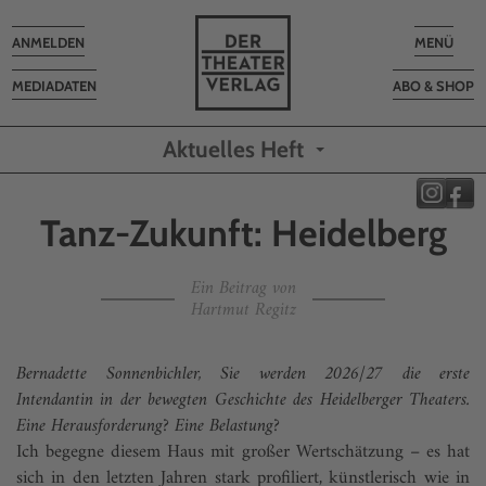
Toggle
Toggle
ANMELDEN
MENÜ
navigation
navigatio
MEDIADATEN
ABO & SHOP
Aktuelles Heft
Tanz-Zukunft: Heidelberg
Ein Beitrag von
Hartmut Regitz
Bernadette Sonnenbichler, Sie werden 2026/27 die erste
Intendantin in der bewegten Geschichte des Heidelberger Theaters.
Eine Herausforderung? Eine Belastung?
Ich begegne diesem Haus mit großer Wertschätzung – es hat
sich in den letzten Jahren stark profiliert, künstlerisch wie in