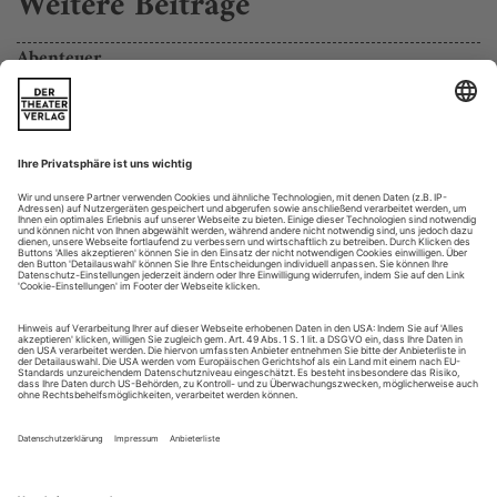
Weitere Beiträge
Abenteuer
Ruth Martens fantasievolle Übermalungen
Es regnet Funken aus geöffneten Händen, Flammenwirbel
umkreisen die angewinkelten Beine einer hüpfenden Tänzerin
in Ruth Martens Serie «All About Eve». Manchmal wachsen
aus Knien und Ellbogen Verlängerungen, mit denen der
Körper der Frau an einen zurechtgestutzten Obstbaum
erinnert. Einmal fahren Papierlaschen aus dem
Hintergrundprospekt, vor dem das Modell...
Kristina Paulin, Raimondo Rebeck, Mauro Bigonzetti
«Leuchtfeuer»
Karlsruhe
Das klassische Handlungsballett ist als zeitgenössische Kunst
abgemeldet? Abwarten – Kristina Paulin jedenfalls startet als
Hauschoreografin und stellvertrende Ballettdirektorin in