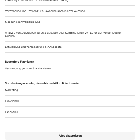
der Suche nach ihrer Mitte –...
Tamara Rojo
16 Tanzschaffende denken darüber nach, was Heimat für sie
persönlich bedeutet
Ich bin eine gebürtige Einwanderin, Tochter von
Einwanderern, Enkelin von Einwanderern ... Daher ist der
Begriff «Heimat» für mich persönlich seit jeher kompliziert.
Als ich gerade mal ein Jahr alt war, kehrten wir in das Land
zurück, das eigentlich unser Heimatland, Herkunftsland war,
doch irgendwie fühlte es sich nicht mehr wie Heimat an. Wir
hatten uns...
Über uns
Kontakt
Kritikerumfrage
Newsletter
Mediadaten
Datenschutz
Impressum
AGB
Vertrag widerrufen
Cookie-Einstellungen
Abo kündigen