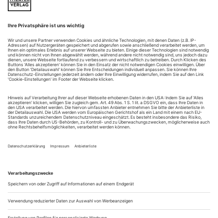
persönlich bedeutet
Ich finde es schwierig, den Begriff «Heimat» mit meiner
Arbeit, dem Tanz, in einen Kontext zu stellen. Anders als viele
meiner Kollegen lebe und arbeite ich von klein auf in meiner
sogenannten Heimat Deutschland. Andere Tänzer müssen ihre
Heimat immer wieder neu definieren, weil sie viel reisen oder
den Standort berufsbedingt wechseln. Ich dagegen habe mich
ganz...
Robert Battle
16 Tanzschaffende denken darüber nach, was Heimat für sie
persönlich bedeutet
Für mich als Privatmensch bezeichnet Heimat etwas
Vertrautes und Beruhigendes, das keineswegs die Form eines
Gebäudes oder Konstrukts haben muss. Heimat kann das
Gefühl von Behaglichkeit und innere-r--- -Ruhe bedeuten.
Als Künstler verstehen wir Heimat gewissermaßen als unser
Zentrum. Tänzerinnen und Tänzer sind ja ohnehin stets auf