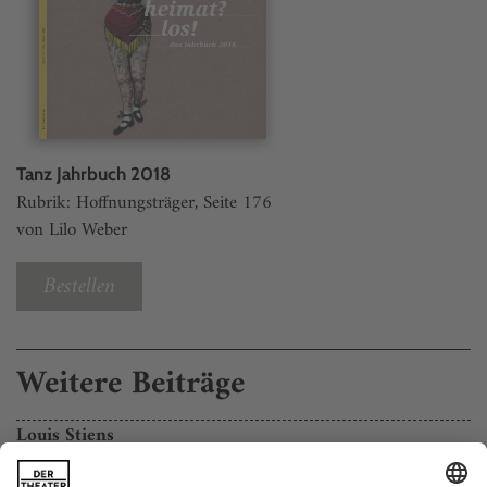
Tanz Jahrbuch 2018
Rubrik: Hoffnungsträger, Seite 176
von Lilo Weber
Bestellen
Weitere Beiträge
Louis Stiens
16 Tanzschaffende denken darüber nach, was Heimat für sie