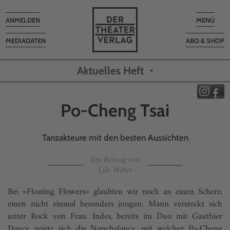
Toggle
Toggle
ANMELDEN
MENÜ
navigation
navigatio
MEDIADATEN
ABO & SHOP
Aktuelles Heft
Po-Cheng Tsai
Tanzakteure mit den besten Aussichten
Ein Beitrag von
Lilo Weber
Bei «Floating Flowers» glaubten wir noch an einen Scherz,
einen nicht einmal besonders jungen: Mann versteckt sich
unter Rock von Frau. Indes, bereits im Duo mit Gauthier
Dance zeigte sich die Nonchalance, mit welcher Po-Cheng