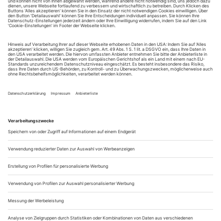
Im Spagat rotieren, Salto schlagen, wie eine Turbine um die
eigene Achse sausen – und das ohne jeden Kontakt zu Mutter
Erde: Wer je vom Abheben geträumt hat, wird sofort
mitmachen wollen, wenn die Tänzerin und
Choreografin Sylvia Camarda in den gläsernen
Vertikalwindtunnel steigt. Der sieht aus wie ein großes
Goldfischglas ohne Wasser und gibt dem Körper...
Akram Khan: «Xenos»
Der britische Meister des indischen Kathak schießt wie ein
Torpedo hinein in den getrommelten Frieden, kommandiert
von rhythmusgebenden Bols und dem Gesang von Aditya
Prakash, der seine Stimme schenkelklopfend und mit
herrlichen Armschwüngen stützt. Das ist Kathak, das ist
Indien, so weit entfernt wie der Krieg. Akram Khan fegt über
die Bühne mit gespreizten...
Amsterdam: Nederlands Dans Theater 2 «Sum