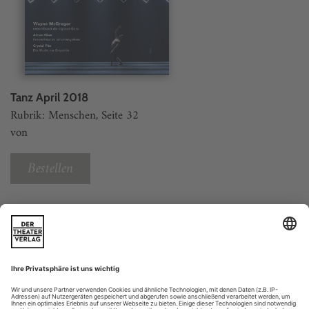
Tanz April 2018
Rubrik: Menschen, Seite 32
von
Bestellen
Weitere Beiträge
Screening 4/18
move!