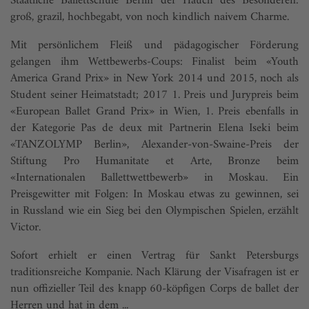
Staatliche Ballettschule Berlin der Hauch des Besonderen:
groß, grazil, hochbegabt, von noch kindlich naivem Charme.
Mit persönlichem Fleiß und pädagogischer Förderung
gelangen ihm Wettbewerbs-Coups: Finalist beim «Youth
America Grand Prix» in New York 2014 und 2015, noch als
Student seiner Heimatstadt; 2017 1. Preis und Jurypreis beim
«European Ballet Grand Prix» in Wien, 1. Preis ebenfalls in
der Kategorie Pas de deux mit Partnerin Elena Iseki beim
«TANZOLYMP Berlin», Alexander-von-Swaine-Preis der
Stiftung Pro Humanitate et Arte, Bronze beim
«Internationalen Ballettwettbewerb» in Moskau. Ein
Preisgewitter mit Folgen: In Moskau etwas zu gewinnen, sei
in Russland wie ein Sieg bei den Olympischen Spielen, erzählt
Victor.
Sofort erhielt er einen Vertrag für Sankt Petersburgs
traditionsreiche Kompanie. Nach Klärung der Visafragen ist er
nun offizieller Teil des knapp 60-köpfigen Corps de ballet der
Herren und hat in dem ...