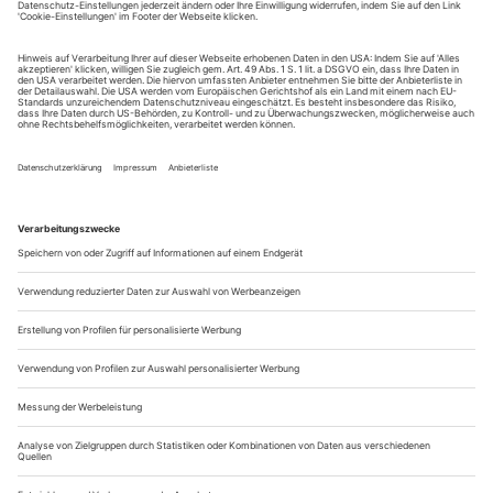
Zeitschrift für Ballett, Tanz und Performance
Herausgeber
Der Theaterverlag – Friedrich Berlin
Redaktion
Hartmut Regitz, Dorion Weickmann, Arnd Wesemann
Mitarbeit: Sofie Goblirsch, Marc Staudacher
Nestorstraße 8-9, 10709 Berlin
Tel +49 (0)-30-254495-20, Fax -12
redaktion@tanz-zeitschrift.de
www.tanz-zeitschrift.de
Gestaltung & Bildredaktion
Marina Dafova
Anzei...
Paris: Mourad Merzouki «Vertikal»