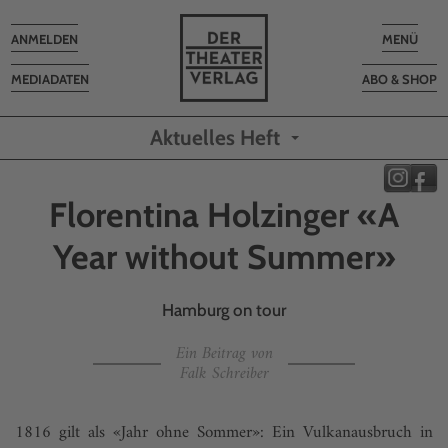
Toggle
Toggle
ANMELDEN
MENÜ
navigation
navigatio
MEDIADATEN
ABO & SHOP
Aktuelles Heft
Florentina Holzinger «A
Year without Summer»
Hamburg on tour
Ein Beitrag von
Falk Schreiber
1816 gilt als «Jahr ohne Sommer»: Ein Vulkanausbruch in