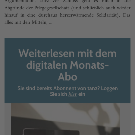
Argumentation, kurz vor Schluss geht es hinab in die
Abgründe der Pflegegesellschaft (und schließlich auch wieder
hinauf in eine durchaus herzerwärmende Solidarität). Das
alles mit den Mitteln, ...
Weiterlesen mit dem
digitalen Monats-
Abo
Sie sind bereits Abonnent von tanz? Loggen
hier
Sie sich
ein