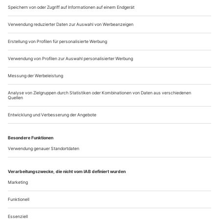
BERLIN
INTERNATIONAL DANCE ACADEMY BERLIN
Anerkannte Bühnentanzausbildung (BAfÖG) 3 Jahre für
klassischen und modernen Tanz, offene Profi-Klassen
Rheinstraße 45-46, D-12161 Berlin, Tel. +49-30-873 88
18
www.i...
Lucia Lacarra, Matthew Golding «Lost Letters»
Genua
Ballerinnen wollen bewundert werden. Und wenn eine
Primaballerina mit 50 noch tanzt, sowieso. Bei Lucia Lacarra
ist nach wie vor alles da: ihre kraftvolle zartgliedrige Figur,
die wunderschönen Arabesques und dieser umwerfende
Spann, der jedes ihrer immer noch mühelos in die Höhe
schnellenden Développés in die Unendlichkeit des Raums
verlängert. Die ausdrucksvolle...
Über uns
Kontakt
Kritikerumfrage
Newsletter