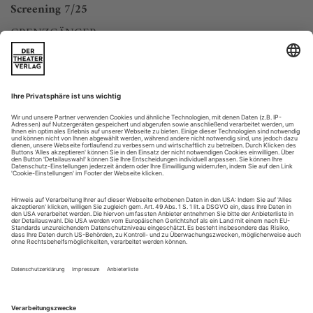
Screening 7/25
GRENZGÄNGER
Vielfalt ist das Markenzeichen der zeitgenössischen Tanzszene.
Nur folgerichtig, dass Arte passend zu den Sommerfestivals
eine Dokumentation mit Ausschnitten aus Werken von drei
herausragenden Vertreter*innen präsentiert, gedreht von
Andreas Morell, der zuletzt John Neumeier porträtierte. Milla
Koistinen, Arno Schuitemaker und Jefta van Dinther gehören...
Tanzschulen 7/25
Deutschland
BAMBERG
TANZWERKSTATT Stätte für Zeitgenössischen Tanz.
Nürnberger Straße 108 k, D-96050 Bamberg Tel. +49-951-
246 03,
www.tanzwerkstattbamberg.de