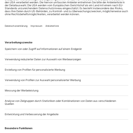
Hahn
sind medial geklonte Unterhaltungs-
Superstars von heute
Avatare, die in ein noch reales Second Life vorstoßen und
dafür ihre Persönlichkeit aus dem ersten Leben an der
Garderobe abgeben. Rachid Ouramdane dreht das Prinzip
einfach um. Die tiefgründigsten und verletzlichsten
Persönlichkeiten am Lyon Opéra Ballet ernennt er zu seinen
Superstars. Ein Tänzer ist ein...
Lucia Lacarra
Lucia Lacarra, die Startänzerin am Bayerischen Staatsballett, ist
Diplomatin und Künstlerin in einem. So einer begegnet man nur in
virtuellen Dimensionen. Oder man wartet so lang wie Katja Werner,
um der Monarchin als Nachbarin näher zu kommen
Seit Tagen, Wochen. Halte mich am
Ich jage ein Phantom.
Telefon zur Verfügung. Starre nervös auf mein elektronisches
Postfach. Vergesse zu essen. Stattdessen unternehme ich