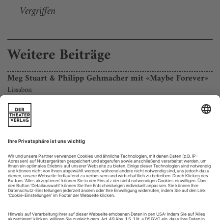
Vergriffen
Weitere Beiträge
Meg Stuart & Philipp Gehmacher mit «Maybe Forever»
Lissabon
Auf den ersten Blick sind Gehmacher und Stuart viel zu
verschieden, um eine Kreation gemeinsam auf die Beine zu
stellen. Gehmacher ist ein Choreograf, der sparsame Zeichen
im Raum platziert, ein fast vergeblicher Versuch zu
kommunizieren. Stuart dagegen entwickelt ihre Bilder aus
intensiver Physis und mental wahnsinnigen Zuständen.
Dennoch gibt es eine...
Der Choreo-Biograf: Rachid Ouramdane
Biografien im Tanz kommen nicht ohne Worte aus, findet Thomas