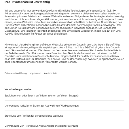
Toula Limnaios: «Life is Perfect»
Athen
Ihre Eltern flohen vor der griechischen Diktatur nach Belgien.
Die Tochter, die ihre eigene Spielstätte in Berlin betreibt, kehrt
jetzt kurz zurück ins Land, das mit orthodoxer Beharrlichkeit
sich weigert, Nackte auf der Bühne zu ertragen. Das
Schlussbild in Toula Limnaois’ jüngstem Stück: ein Haufen
sehr leiblicher Leiber vorn, ein Berg von Kleidern weiter
hinten....
People come and go
Party talk stays always the same», schrieb die amerikanische
Schriftstellerin Gertrude Stein. Sie hat Recht. Übers Wetter
redet man schon immer, wenn man Wichtigeres nicht sagen
möchte. Und gern über Abwesende, wobei gilt: Der oder die
Abwesende ist nicht persönlich gemeint; man unterhält sich
über Pina Bausch nur (S. 26) um auszuloten, was man
gemeinsam denkt....