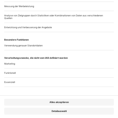
Meg Stuart & Philipp Gehmacher mit «Maybe Forever»
Lissabon
Auf den ersten Blick sind Gehmacher und Stuart viel zu
verschieden, um eine Kreation gemeinsam auf die Beine zu
stellen. Gehmacher ist ein Choreograf, der sparsame Zeichen
im Raum platziert, ein fast vergeblicher Versuch zu
kommunizieren. Stuart dagegen entwickelt ihre Bilder aus
intensiver Physis und mental wahnsinnigen Zuständen.
Dennoch gibt es eine...
Über uns
Kontakt
Kritikerumfrage
Newsletter
Mediadaten
Datenschutz
Impressum
AGB
Vertrag widerrufen
Cookie-Einstellungen
Abo kündigen