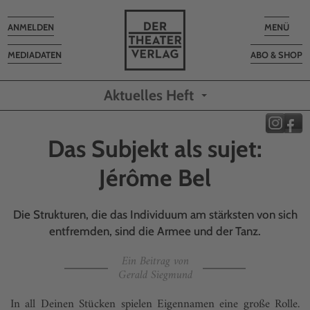
Toggle
Toggle
ANMELDEN
MENÜ
navigation
navigatio
MEDIADATEN
ABO & SHOP
Aktuelles Heft
Das Subjekt als sujet:
Jérôme Bel
Die Strukturen, die das Individuum am stärksten von sich
entfremden, sind die Armee und der Tanz.
Ein Beitrag von
Gerald Siegmund
In all Deinen Stücken spielen Eigennamen eine große Rolle.