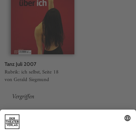
Tanz Juli 2007
Rubrik: ich selbst, Seite 18
von Gerald Siegmund
Vergriffen
Weitere Beiträge