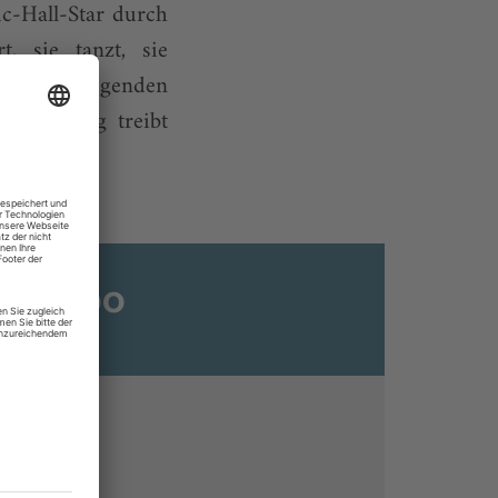
c-Hall-Star durch
, sie tanzt, sie
ettern, fliegenden
Jedes Ding treibt
ats-Abo
n
ine lesen