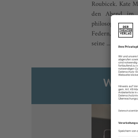
Roubicek. Kate M
den Abend im sc
philosophiert, si
Federn, rollende
seine ...
Weiter