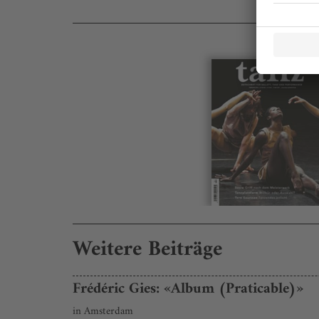
Weitere Beiträge
Frédéric Gies: «Album (Praticable)»
in Amsterdam