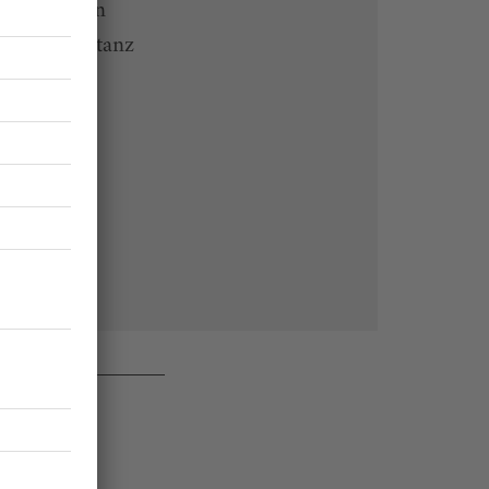
 Endgeräten
rchiv von tanz
 des Abos