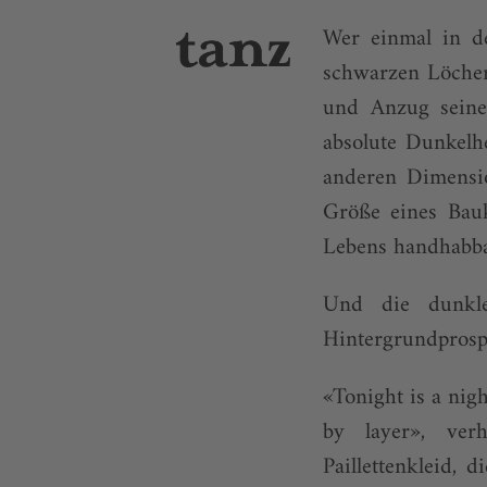
Wer einmal in de
schwarzen Löcher
und Anzug seine
absolute Dunkelh
anderen Dimensi
Größe eines Bau­
Lebens handhabba
Und die dunkle
Hintergrundprosp
«Tonight is a nigh
by layer», verh
Paillettenkleid,