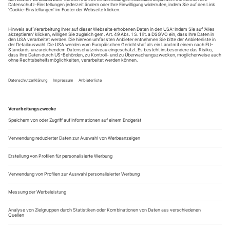
sie in das Schloß, die anderen folgen» und «Kontakthof». Zu
der Zeit schrieb ich viel über Theater und schlug der
Zeitschrift «Theater heute» 1979 einen umfangreicheren Text
über Pinas Arbeit vor....
Swan Lack - Thank u ma'am
Michael Clark, der Ballettpunk von einst, betreibt seine eigene Retro-
Welle
Sie sind schon so oft erzählt worden, die Geschichten von
Drogen-Cocktails und Entziehungskuren. Michael Clark, die
Punk-Rakete des Balletts, heiratete 1989 den Choreografen
Stephen Petronio. Zur Besiegelung ihrer Beziehung trieben sie
es in einer Londoner Galerie live vor geladenem Publikum.
Der Ballerino als Punk, das war mal große Fallhöhe: Ein
hochbegabter...
Carlos Acosta