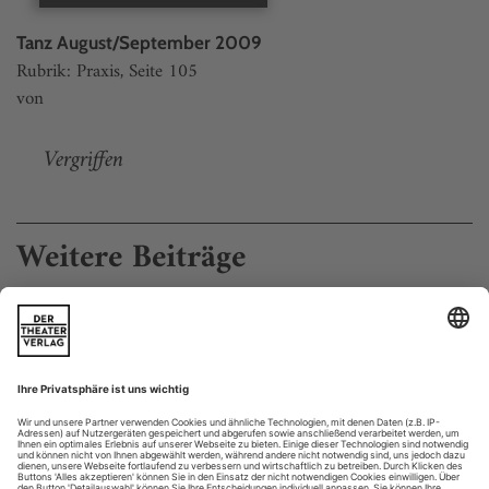
Tanz August/September 2009
Rubrik: Praxis, Seite 105
von
Vergriffen
Weitere Beiträge
«Jeder soll so sein, wie er ist»
Raimund Hoghe begleitete Pina Bauschs Schaffen von 1979 bis 1987
und entwickelte mit ihr die Dramaturgie der Stücke «1980» bis
«Ahnen». Heute steht er in seinen eigenen Stücken auf der Bühne.
1977 habe ich zum ersten Mal ein
Pina und ihr Dramaturg.
Stück von Pina gesehen, «Blaubart». Danach kamen ihre
«Macbeth»-Paraphrase «Er nimmt sie an der Hand und führt