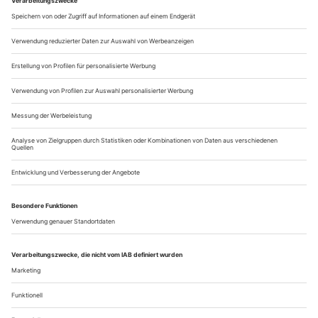
Derartige Vorstellungsbilder können...
Hoffnung
Diesen Sommer veranstaltet Hamburg zum ersten Mal eine
«Tanztriennale». Aber was ist das eigentlich? Falk Schreiber sprach
mit dem künstlerischen Leitungsteam Monica Gillette und Gwen
Hsin-Yi Chang
Monica Gillette, Gwen Hsin-Yi Chang, welche Idee steckt hinter
der «Tanztriennale»?
Monica Gillette:
Wir machen uns Gedanken darüber, wie wir
so viele Menschen wie möglich zusammenbringen können,
unterschiedliche Teile des Tanzfeldes und das allgemeine
Publikum. Außerdem geht es darum, das Bewusstsein für und
die Lust am Tanz zu stärken sowie die Diversität.
Gwen...
Über uns
Kontakt
Kritikerumfrage
Newsletter