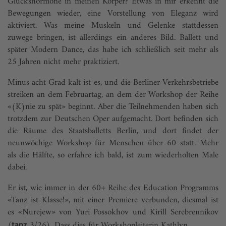
Glückshormone in meinen Körper? Etwas in mir erkennt die
Bewegungen wieder, eine Vorstellung von Eleganz wird
aktiviert. Was meine Muskeln und Gelenke stattdessen
zuwege bringen, ist allerdings ein anderes Bild. Ballett und
später Modern Dance, das habe ich schließlich seit mehr als
25 Jahren nicht mehr praktiziert.
Minus acht Grad kalt ist es, und die Berliner Verkehrsbetriebe
streiken an dem Februartag, an dem der Workshop der Reihe
«(K)nie zu spät» beginnt. Aber die Teilnehmenden haben sich
trotzdem zur Deutschen Oper aufgemacht. Dort befinden sich
die Räume des Staatsballetts Berlin, und dort findet der
neunwöchige Workshop für Menschen über 60 statt. Mehr
als die Hälfte, so erfahre ich bald, ist zum wiederholten Male
dabei.
Er ist, wie immer in der 60+ Reihe des Education Programms
«Tanz ist Klasse!», mit einer Premiere verbunden, diesmal ist
es «Nurejew» von Yuri Possokhov und Kirill Serebrennikov
(
3/26). Dass dies für Workshopleiterin Kathlyn ...
tanz