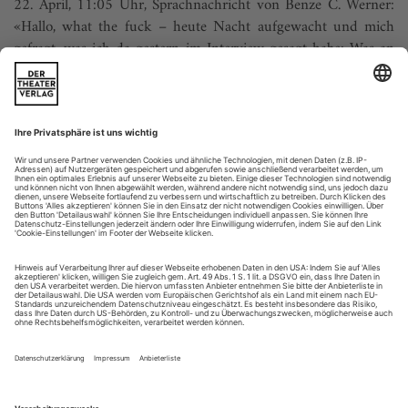
22. April, 11:05 Uhr, Sprachnachricht von Benze C. Werner:
«Hallo, what the fuck – heute Nacht aufgewacht und mich
gefragt, was ich da gestern im Interview gesagt habe: Was an
meinen Stücken queer ist? ‹Nothing is queer!› Ähm. Ich
revidiere ein paar meiner Aussagen. Ok, just my morning
thoughts.»
Am Vortag, auf einer Parkbank in Köln – Frage: «Denkst du,
Leute, die...
Vermischtes 6/26
Buch
The Seki Method
Der Körper – ein Ei. Eigentlich zwei Eier, die wir, von der
Erde zum Himmel hängend, aufeinander balancieren: Kopf
und Torso. Der Körper – ein Wasserbeutel. Eigentlich auch
zwei Wasserbeutel, deren Inhalt durch die flexible Oberfläche
und in Kontakt mit der Umgebung leicht in Bewegung
versetzt werden kann.