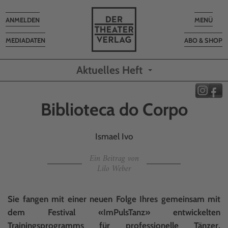
Toggle
Toggle
ANMELDEN
MENÜ
navigation
navigatio
MEDIADATEN
ABO & SHOP
Aktuelles Heft
Biblioteca do Corpo
Ismael Ivo
Ein Beitrag von
Lilo Weber
Sie fangen mit einer neuen Folge Ihres gemeinsam mit
dem Festival «ImPulsTanz» entwickelten
Trainingsprogramms für professionelle Tänzer,