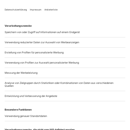
Ikone der 1970er-Jahre, sollen die musikalische Rahmung
besorgen? Reichlich dissonante Mischung, die nichts Gutes
ahnen lässt für die Aufführung, die gleich in Hamburgs
Staatsoper anrollen wird. Drei Stunden später ist man bekehrt,
und damit keineswegs...
Auditions, Ausschreibungen August/September 2017
Auditions
Hofesh Shechter Company are auditioning for eight paid
apprentice dancers between the ages of 18 and 25 for their
apprentice programme, «Shechter II», running from January
to November 2018.
All auditions will be held in London: for UK based dancers:
25 August internationally based dancers: 26 August
Applications close on 13 August
www.hofesh.co.uk/site