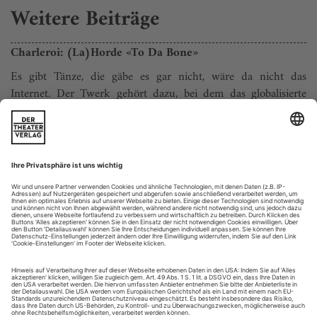
Weitere Beiträge
Charleroi: (La)Horde «To Da Bone»
Es gibt Tänze, die gäbe es gar nicht, wäre da nicht das
Internet. Der Twerk gehört dazu, bei dem das globalisierte
Girlie seine Hüftschwünge feiert. Die männlichen Antworten
auf die Hypersexualisierung lauten Hardstyle,­ Tekstyle,
Shuffle, Hakken und vor allem Jumpstyle. Da legt einer all
seine Energie in eine Sequenz von einer halben Minute, filmt
seine Heldentat,...
Anna Karenina
Eine Tragödie der Weltliteratur, an der sich ein Choreograf nur zu
leicht verheben kann, Hamburgs Ballettchef John Neumeier aber
triumphiert – dank einer ganz und gar heutigen Heldin
Der Blick ins Programmheft löst Beklommenheit aus:
Tschaikowsky, Alfred Schnittke und Cat Stevens, Soft-Song-