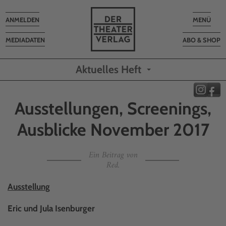
Toggle
Toggle
ANMELDEN
MENÜ
navigation
navigatio
MEDIADATEN
ABO & SHOP
Aktuelles Heft
Ausstellungen, Screenings,
Ausblicke November 2017
Ein Beitrag von
Red.
Ausstellung
Eric und Jula Isenburger