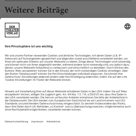
Weitere Beiträge
Die mittlere Generation
Die Ausbildung haben sie schon lange hinter sich, ihr internationaler
Erfolg steht noch immer aus. Weder unbekannt noch berühmt,
organisiert sich die Tanzfraktion in Brüssel neu – nach dem Vorbild
Berlin
Brüssel kommt nach Berlin. Das kann man so lesen: Erst
kommt Berlin, dann kommt Brüssel. Aber das stimmt nicht.
Keine zwei Städte in Europa liefern sich ein derart knappes
Kopf-an-Kopf-Rennen um ihre Bedeutung für die
zeitgenössische Tanzkunst wie diese beiden Metropolen. Nun
stattet Brüssel einen offiziellen Besuch in Berlin ab. Neun
Künstler kommen an die Spree,...
Chris Dercon
Volksbühne: Ein Tanzhaus?