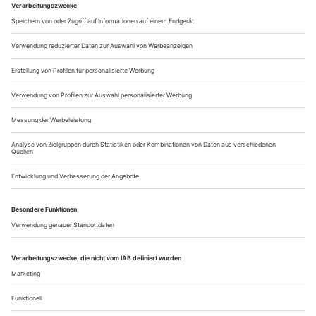
Die Volksbühne Berlin werde unter der neuen künstlerischen
Leitung von Chris Dercon und Marietta Piekenbrock mehr
Tanz in ihre DNA aufnehmen. So versprach’s der Choreograf
Boris Charmatz und beglaubigte das selbst mit seiner
mehrteiligen Eröffnung auf der temporären Außenspielstätte
Tempelhof. Dreimal Tanz noch vor der ersten
Sprechtheaterpremiere: ein starkes...
Die Tür
Dass Theatertüren nach außen aufgehen, ist nicht
selbstverständlich. Für manche ist das gewöhnungsbedürftig,
gerade für solche, die selten in die Kirche oder in die Kneipe
gehen. Denn dort ist es auch so: Die Tür geht nach außen
auf. Wenn die vom Alkohol oder vom Weihrauch Berauschten
ins Freie stürzen, sollen sie nicht durch einen komplexen
Vorgang behindert...
Über uns
Kontakt
Kritikerumfrage
Newsletter