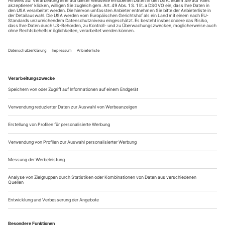
Huston, Billy Wilder oder Louis Malle­ in Kinobilder gebannt
haben. Statt «film noir»...
Vor dem Berliner Tanzolymp
Weihnachtsballett-Saison
Sein Credo ist mehr als nur ein Lippenbekenntnis. «Tanz ist
eine Weltsprache», meint Oleg Bessmertni und nimmt dafür
seinen «Tanzolymp» als Beweis. Vor 15 Jahren hat er in Berlin
diesen Ballettwettbewerb gegründet, den er selbst
«Internationales Tanzfes­tival Berlin» nennt. Das Ein-Mann-
Unternehmen sprengt schon immer alle Grenzen, und deshalb
wundert es auch nicht...
Chris Dercon
Volksbühne: Ein Tanzhaus?
Die Volksbühne Berlin werde unter der neuen künstlerischen
Leitung von Chris Dercon und Marietta Piekenbrock mehr
Tanz in ihre DNA aufnehmen. So versprach’s der Choreograf