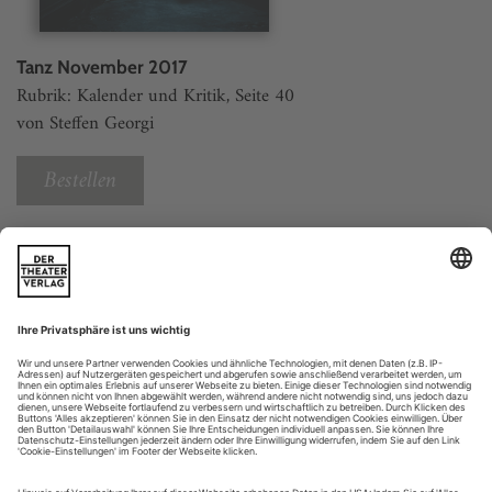
Tanz November 2017
Rubrik: Kalender und Kritik, Seite 40
von Steffen Georgi
Bestellen
Weitere Beiträge
Magdeburg: Gonzalo Galguera «America Noir»
Ein Mann, eine Frau, ein Verbrechen, ziemlich zwielichtige
Cops und ein Cabrio-Schlitten XXL: Gonzalo Galguera hat
seine Uraufführung «America Noir» auf dem Thriller-Terrain
angesiedelt, das Autoren wie Dashiell Hammett oder
Raymond Chandler abgesteckt und Regisseure wie John