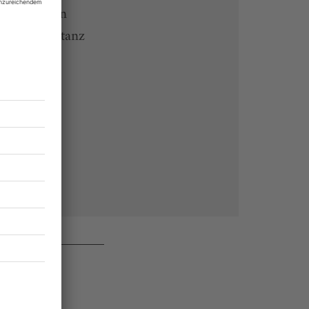
 Endgeräten
rchiv von tanz
 des Abos