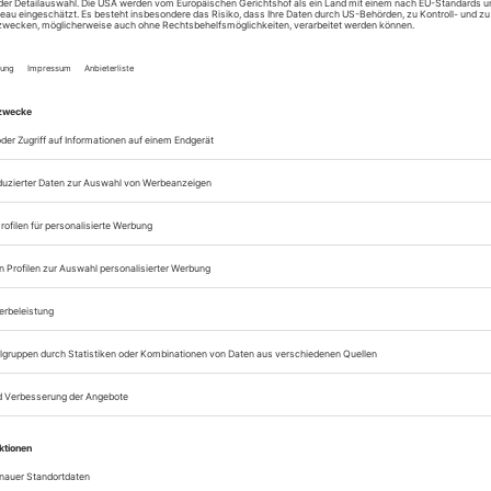
Lesegenuss auf allen
Zugang zum Onlinea
Sie können alle Vorteile
sofort nutzen
Digital-Abo testen
eichnis