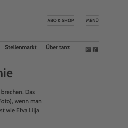
Toggle
ABO & SHOP
MENÜ
navigation
Stellenmarkt
Über tanz
mie
s brechen. Das
 (Foto), wenn man
t wie Efva Lilja