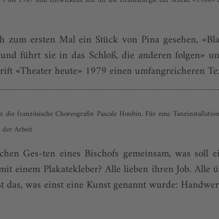
9 bis 1987 und entwickelte mit ihr die Dramaturgie der Stücke «1980» bi
 zum ersten Mal ein Stück von Pina gesehen, «Bl
nd führt sie in das Schloß, die anderen folgen» un
rift «Theater heute» 1979 einen umfangreicheren Text
eren die französische Choreografin Pascale Houbin. Für eine Tanzinstallat
 der Arbeit
schen Ges-ten eines Bischofs gemeinsam, was soll 
t einem Plakatekleber? Alle lieben ihren Job. Alle ü
t das, was einst eine Kunst genannt wurde: Handwer