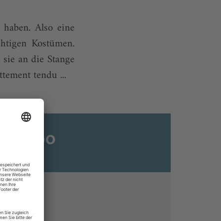
en im Ballett?
 haben. Also eine
chtigen Kostümen.
 sie an die Stange
tement tendu ...
ats-Abo
n
ine lesen