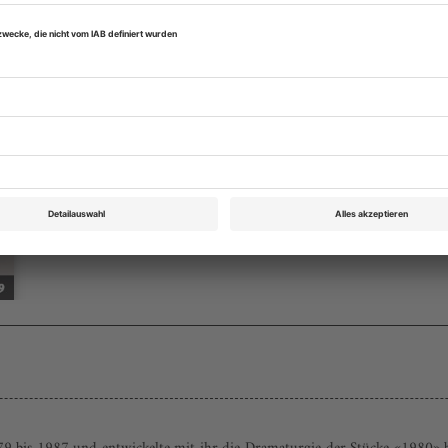
Tanz August/September 2009
Rubrik: Beruf: Tänzer, Seite 24
von Katja Werner
Vergriffen