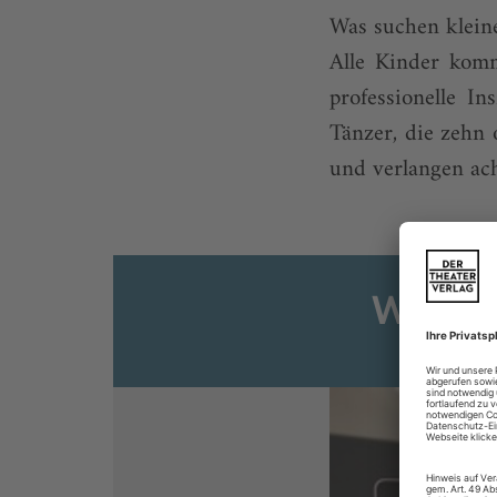
Was suchen kl
Alle Kinder komm
professionelle I
Tänzer, die zehn 
und verlangen ach
Weiter