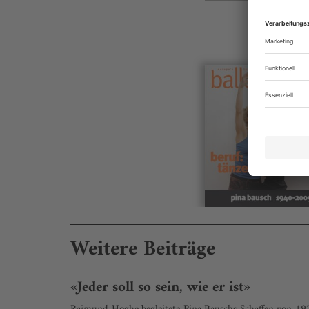
Weitere Beiträge
«Jeder soll so sein, wie er ist»