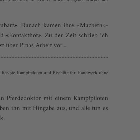
s «Ahnen». Heute steht er in seinen eigenen Stücken auf
aubart». Danach kamen ihre «Macbeth»-
d «Kontakthof». Zu der Zeit schrieb ich
 über Pinas Arbeit vor....
ion ließ sie Kampfpiloten und Bischöfe ihr Handwerk ohne
ein Pferdedoktor mit einem Kampfpiloten
ben ihn mit Hingabe aus, und alle tun es
k.