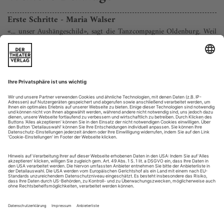
Erste Schritte - Maria Walser
«... unser Aushängeschild», sagt die Tanzcompagnie Oldenburg. Weil
die Tochter aus der Theaterfamilie das darstellerische Talent geerbt
hat und vor Ideen übersprudelt. Eine junge Künstlerin mit
beeindruckendem Spektrum.
«Ist Tanz noch das, was ich will, und wie kann es
weitergehen?» Maria Walser – im Ensemble der
Tanzcompagnie Oldenburg – begreift ihre Frage als Chance.
«Das Suchen dauert doch ein Leben lang.» Mit ihren 25
Jahren hat die intelligente und quirlig kraftvolle, darstellerisch
auffallend begabte Tänzerin sich künstlerisch schon innerhalb
und außerhalb des Theaters...
Swan Lack - Thank u ma'am
Michael Clark, der Ballettpunk von einst, betreibt seine eigene Retro-
Welle