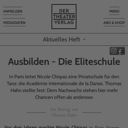
Toggle
Toggle
ANMELDEN
MENÜ
navigation
navigatio
MEDIADATEN
ABO & SHOP
Aktuelles Heft
Ausbilden - Die Eliteschule
In Paris leitet Nicole Chirpaz eine Privatschule für den
Tanz: die Académie Internationale de la Danse. Thomas
Hahn stellte fest: Dem Nachwuchs stehen hier mehr
Chancen offen als anderswo
Ein Beitrag von
Thomas Hahn
Vor drei Jahren machte Nicole Chirpaz