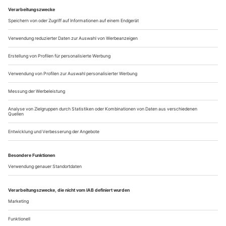
Sie sind schon so oft erzählt worden, die Geschichten von
Drogen-Cocktails und Entziehungskuren. Michael Clark, die
Punk-Rakete des Balletts, heiratete 1989 den Choreografen
Stephen Petronio. Zur Besiegelung ihrer Beziehung trieben sie
es in einer Londoner Galerie live vor geladenem Publikum.
Der Ballerino als Punk, das war mal große Fallhöhe: Ein
hochbegabter...
Das letzte Glück
Pina Bausch, "Neues Stück" in Wuppertal
Zweieinhalb Wochen zuvor war die Welt noch in Ordnung.
Man fuhr zu Pina Bausch nach Wuppertal, das «Neue Stück»
zu sehen. Erfreute sich an den frischen Gesichtern des
Tanztheater-Nachwuchses, bewunderte die Bewegungs-
Serpentinen, auf denen Schmerz und Lust in Endlosschleifen
vorüberglitten. Sammelte Bausch’sche Selbstzitate auf und
staunte über klassische...