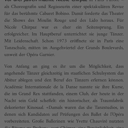
in Paris Furore –
als Choreografin und Regisseurin einer spektakulären Revue
für das berühmte Cabaret Bobino. Damit forderte das Theater
die Shows des Moulin Rouge und des Lido heraus. Für
Nicole Chirpaz war es eher ein Seitensprung. Ein
erfolgreicher. Im Hauptberuf unterrichtet sie junge Tänzer.
Mit Leidenschaft. Schon 1973 eröffnete sie in Paris eine
Tanzschule, mitten im Ausgehviertel der Grands Boulevards,
unweit der Opéra Garnier.
Von Anfang an ging es ihr um die Möglichkeit, dass
angehende Tänzer gleichzeitig im staatlichen Schulsystem das
Abitur ablegen und den Beruf des Tänzers erlernen können.
Académie Internationale de la Danse nannte sie ihre Kurse,
die im Grand Rex stattfanden, einem Club, der heute in der
Nacht sein Geld scheffelt: ein historischer, als Traumfabrik
dekorierter Kinosaal. «Damals waren das die Tanzstudios, in
denen sich Kandidaten auf Prüfungen des Ballet de l’Opéra
vorbereiteten. Große Ballerinen wie Yvette Chauviré nutzten