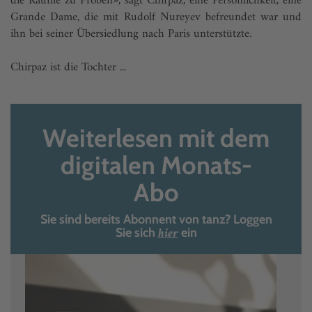
die Räume zu Proben», sagt Chirpaz, eine Persönlichkeit, eine
Grande Dame, die mit Rudolf Nureyev befreundet war und
ihn bei seiner Übersiedlung nach Paris unterstützte.
Chirpaz ist die Tochter ...
Weiterlesen mit dem
digitalen Monats-
Abo
Sie sind bereits Abonnent von tanz? Loggen
hier
Sie sich
ein