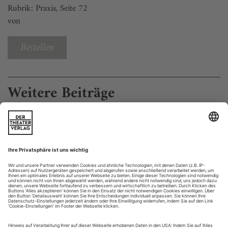
Rubrik: Praxis, Seite 72
von
Bestellen
Weitere Beiträge
Warme Strenge
In «Opus» lässt Christos Papadopoulos die Tänzer*innen des Opera
Ballet Vlaanderen Bach-Klänge mit dem Körper hören
Eine nackte Glühbirne hängt mittig über der weißen Bühne
des Opernhauses in Antwerpen. Sie ist das einzige Objekt im
Raum und bildet das Zentrum der ruhigen Szenerie, das von
zwölf Tänzer*innen des Opera Ballet Vlaanderen umringt
wird, Tänzer*innen, die schwarzen Baumwollstoff, Ledergürtel
und Derby-Schuhe tragen. Man denkt sofort an