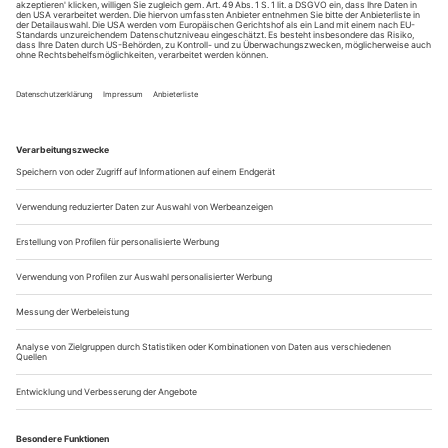
Konzertkleidung, nur ohne jede...
Taulant Shehu «Zwischenland»
Hagen
Der Tanz in Hagens Stadttheater traut sich was. In seiner
Hingabe ans Zeitgenössische streckt er sich nicht nach dem
Triumph von Virtuosität oder wiedererkannter Story, sondern
macht sich lang, weit und spiralig, hin zum Einssein mit dem
Bewegen, dem Veränderlich- und Mit-Anderen-Sein.
Taulant Shehu aus Albanien tanzte bis 2025 im Hessischen
Staatsballett; in...
Die Lehrerin: Angélique Willkie
Sie sind Performerin, Sängerin, Dramaturgin, Pädagogin und
Dozentin an der Concordia University in Montréal, Kanada. Beim
Wiener «ImPulsTanz»-Festival werden Sie zwei Workshops leiten:
«Voice & Movement» und «No Neutral Canvas: a personal